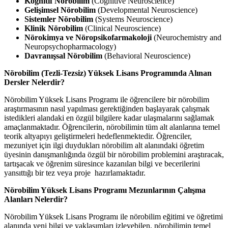
Kognitif Nörobilim
(Cognitive Neuroscience)
Gelişimsel Nörobilim
(Developmental Neuroscience)
Sistemler Nörobilim
(Systems Neuroscience)
Klinik Nörobilim
(Clinical Neuroscience)
Nörokimya ve Nöropsikofarmakoloji
(Neurochemistry and
Neuropsychopharmacology)
Davranışsal Nörobilim
(Behavioral Neuroscience)
Nörobilim (Tezli-Tezsiz) Yüksek Lisans Programında Alınan
Dersler Nelerdir?
Nörobilim Yüksek Lisans Programı
ile öğrencilere bir nörobilim
araştırmasının nasıl yapılması gerektiğinden başlayarak çalışmak
istedikleri alandaki en özgül bilgilere kadar ulaşmalarını sağlamak
amaçlanmaktadır. Öğrencilerin,
nörobilimin tüm alt alanlarına temel
teorik altyapıyı geliştirmeleri hedeflenmektedir. Öğrenciler,
mezuniyet için ilgi duydukları nörobilim alt alanındaki öğretim
üyesinin danışmanlığında özgül bir nörobilim problemini araştıracak,
tartışacak ve öğrenim süresince kazanılan bilgi ve becerilerini
yansıttığı bir tez veya proje hazırlamaktadır.
Nörobilim Yüksek Lisans Programı Mezunlarının Çalışma
Alanları Nelerdir?
Nörobilim Yüksek Lisans Programı
ile nörobilim eğitimi ve öğretimi
alanında yeni bilgi ve yaklaşımları izleyebilen, nörobilimin temel