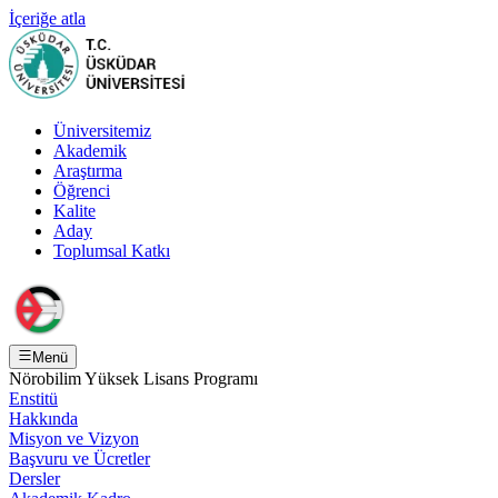
İçeriğe atla
Üniversitemiz
Akademik
Araştırma
Öğrenci
Kalite
Aday
Toplumsal Katkı
Menü
Nörobilim Yüksek Lisans Programı
Enstitü
Hakkında
Misyon ve Vizyon
Başvuru ve Ücretler
Dersler