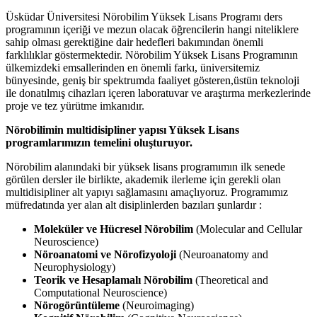
Üsküdar Üniversitesi Nörobilim Yüksek Lisans Programı
ders
programının içeriği ve mezun olacak öğrencilerin hangi niteliklere
sahip olması gerektiğine dair hedefleri bakımından önemli
farklılıklar göstermektedir. Nörobilim Yüksek Lisans Programının
ülkemizdeki emsallerinden en önemli farkı, üniversitemiz
bünyesinde, geniş bir spektrumda faaliyet gösteren,üstün teknoloji
ile donatılmış cihazları içeren laboratuvar ve araştırma merkezlerinde
proje ve tez yürütme imkanıdır.
Nörobilimin multidisipliner yapısı Yüksek Lisans
programlarımızın temelini oluşturuyor.
Nörobilim alanındaki bir yüksek lisans programımın ilk senede
görülen dersler ile birlikte, akademik ilerleme için gerekli olan
multidisipliner alt yapıyı sağlamasını amaçlıyoruz. Programımız
müfredatında yer alan alt disiplinlerden bazıları şunlardır :
Moleküler ve Hücresel Nörobilim
(Molecular and Cellular
Neuroscience)
Nöroanatomi ve Nörofizyoloji
(Neuroanatomy and
Neurophysiology)
Teorik ve Hesaplamalı Nörobilim
(Theoretical and
Computational Neuroscience)
Nörogörüntüleme
(Neuroimaging)