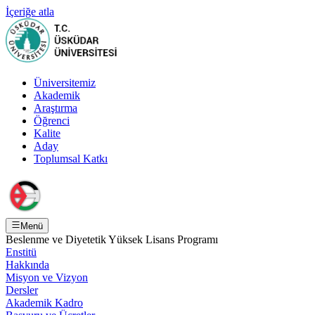
İçeriğe atla
Üniversitemiz
Akademik
Araştırma
Öğrenci
Kalite
Aday
Toplumsal Katkı
Menü
Beslenme ve Diyetetik Yüksek Lisans Programı
Enstitü
Hakkında
Misyon ve Vizyon
Dersler
Akademik Kadro