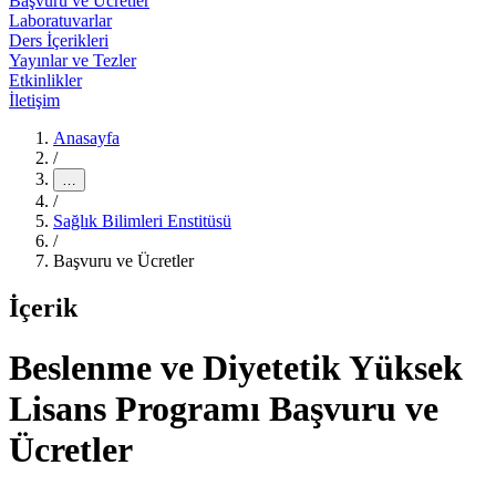
Başvuru ve Ücretler
Laboratuvarlar
Ders İçerikleri
Yayınlar ve Tezler
Etkinlikler
İletişim
Anasayfa
/
…
/
Sağlık Bilimleri Enstitüsü
/
Başvuru ve Ücretler
İçerik
Beslenme ve Diyetetik Yüksek
Lisans Programı Başvuru ve
Ücretler