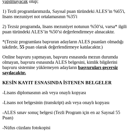
yapılmayacak
olup;
1) Tezli programlarımızda, Sayısal puan türündeki ALES’in %65'i,
lisans mezuniyet not ortalamasının %35'i
2) Tezsiz programda, lisans mezuniyet notunun %50’si, varsa* ilgili
puan türündeki ALES’in %50’si değerlendirmeye alınacaktır.
*(Tezsiz programlara başvuran adayların ALES puanları olmadığı
takdirde,
55
puan olarak değerlendirmeye katılacaktır.)
Online başvuru yapmayan, başvuru esnasında mezun durumda
olmayan, başvuru esnasında ALES belgesini, kimlik bilgilerini
başvuru sistemine yüklemeyen adayların
başvuruları geçersiz
sayılacaktır.
KESİN KAYIT ESNASINDA İSTENEN BELGELER
-Lisans diplomasının aslı veya onaylı kopyası
-Lisans not belgesinin (transkript) aslı veya onaylı kopyası
-ALES sınav sonuç belgesi (Tezli Program için en az Sayısal 55
Puan)
-Nüfus cüzdanı fotokopisi