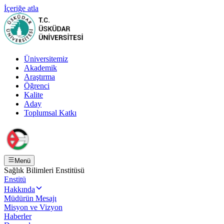
İçeriğe atla
Üniversitemiz
Akademik
Araştırma
Öğrenci
Kalite
Aday
Toplumsal Katkı
Menü
Sağlık Bilimleri Enstitüsü
Enstitü
Hakkında
Müdürün Mesajı
Misyon ve Vizyon
Haberler