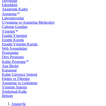
Duyurular
Etkinlikler
Akademik Kadro
Araştırma
Laboratuvarlar
Uygulama ve Araştırma Merkezleri
Çalışma Grupları
Yönetim
Enstitü Yönetimi
Enstitü Kurulu
Enstitü Yönetim Kurulu
Web Sorumluları
Programlar
Ders Programı
Kalite Programı
Ana İlkeler
Kurumsal
Kalite Güvence Sistemi
Eğitim ve Öğretim
Araştırma ve Geliştirme
Yönetim Sistemi
Toplumsal Katkı
İletişim
Anasayfa