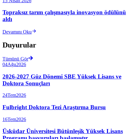
15 Nisan 2026
Topraksız tarım çalışmasıyla inovasyon ödülünü
aldı
Devamını Oku
Duyurular
Tümünü Gör
04
Ağu
2026
2026-2027 Güz Dönemi SBE Yüksek Lisans ve
Doktora Sonuçları
24
Tem
2026
Fulbright Doktora Tezi Araştırma Bursu
16
Tem
2026
Üsküdar Üniversitesi Bütünleşik Yüksek Lisans
Programı başvuruları başlamıştır