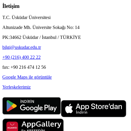
İletişim
T.C. Üsküdar Üniversitesi
Altunizade Mh. Üniversite Sokağı No: 14
PK:34662 Üsküdar / İstanbul / TÜRKİYE
bilgi@uskudar.edu.tr
+90 (216) 400 22 22
fax: +90 216 474 12 56
Google Maps ile görüntüle
Yerleşkelerimiz