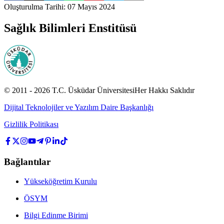
Oluşturulma Tarihi
:
07 Mayıs 2024
Sağlık Bilimleri Enstitüsü
© 2011 -
2026
T.C.
Üsküdar Üniversitesi
Her Hakkı Saklıdır
Dijital Teknolojiler ve Yazılım Daire Başkanlığı
Gizlilik Politikası
Bağlantılar
Yükseköğretim Kurulu
ÖSYM
Bilgi Edinme Birimi