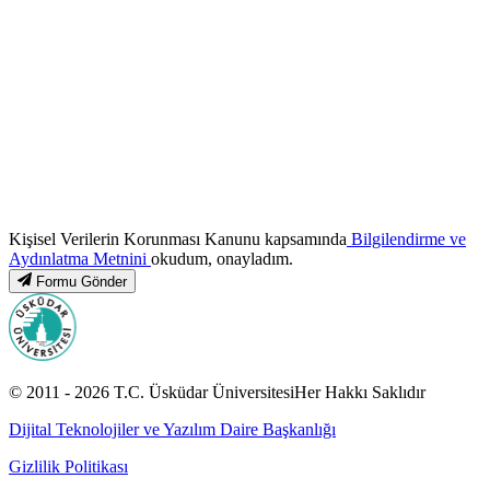
Kişisel Verilerin Korunması Kanunu kapsamında
Bilgilendirme ve
Aydınlatma Metnini
okudum, onayladım.
Formu Gönder
© 2011 -
2026
T.C.
Üsküdar Üniversitesi
Her Hakkı Saklıdır
Dijital Teknolojiler ve Yazılım Daire Başkanlığı
Gizlilik Politikası