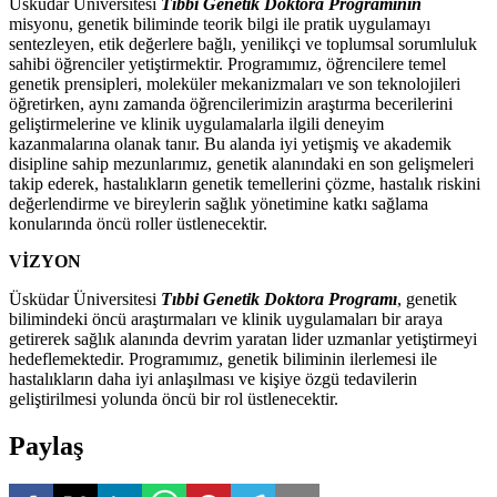
Üsküdar Üniversitesi
Tıbbi Genetik Doktora Programının
misyonu, genetik biliminde teorik bilgi ile pratik uygulamayı
sentezleyen, etik değerlere bağlı, yenilikçi ve toplumsal sorumluluk
sahibi öğrenciler yetiştirmektir. Programımız, öğrencilere temel
genetik prensipleri, moleküler mekanizmaları ve son teknolojileri
öğretirken, aynı zamanda öğrencilerimizin araştırma becerilerini
geliştirmelerine ve klinik uygulamalarla ilgili deneyim
kazanmalarına olanak tanır. Bu alanda iyi yetişmiş ve akademik
disipline sahip mezunlarımız, genetik alanındaki en son gelişmeleri
takip ederek, hastalıkların genetik temellerini çözme, hastalık riskini
değerlendirme ve bireylerin sağlık yönetimine katkı sağlama
konularında öncü roller üstlenecektir.
VİZYON
Üsküdar Üniversitesi
Tıbbi Genetik Doktora Programı
, genetik
bilimindeki öncü araştırmaları ve klinik uygulamaları bir araya
getirerek sağlık alanında devrim yaratan lider uzmanlar yetiştirmeyi
hedeflemektedir. Programımız, genetik biliminin ilerlemesi ile
hastalıkların daha iyi anlaşılması ve kişiye özgü tedavilerin
geliştirilmesi yolunda öncü bir rol üstlenecektir.
Paylaş