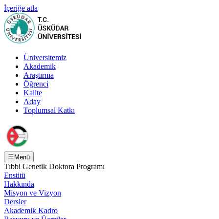
İçeriğe atla
Üniversitemiz
Akademik
Araştırma
Öğrenci
Kalite
Aday
Toplumsal Katkı
Menü
Tıbbi Genetik Doktora Programı
Enstitü
Hakkında
Misyon ve Vizyon
Dersler
Akademik Kadro