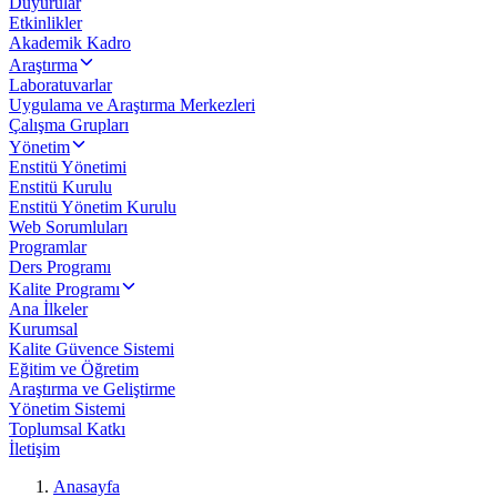
Duyurular
Etkinlikler
Akademik Kadro
Araştırma
Laboratuvarlar
Uygulama ve Araştırma Merkezleri
Çalışma Grupları
Yönetim
Enstitü Yönetimi
Enstitü Kurulu
Enstitü Yönetim Kurulu
Web Sorumluları
Programlar
Ders Programı
Kalite Programı
Ana İlkeler
Kurumsal
Kalite Güvence Sistemi
Eğitim ve Öğretim
Araştırma ve Geliştirme
Yönetim Sistemi
Toplumsal Katkı
İletişim
Anasayfa