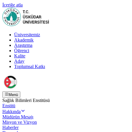
İçeriğe atla
Üniversitemiz
Akademik
Araştırma
Öğrenci
Kalite
Aday
Toplumsal Katkı
Menü
Sağlık Bilimleri Enstitüsü
Enstitü
Hakkında
Müdürün Mesajı
Misyon ve Vizyon
Haberler