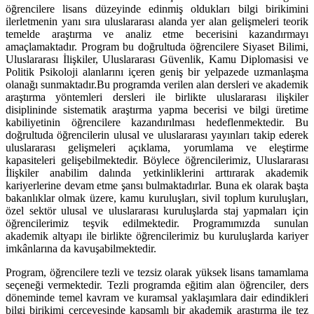
öğrencilere lisans düzeyinde edinmiş oldukları bilgi birikimini
ilerletmenin yanı sıra uluslararası alanda yer alan gelişmeleri teorik
temelde araştırma ve analiz etme becerisini kazandırmayı
amaçlamaktadır. Program bu doğrultuda öğrencilere Siyaset Bilimi,
Uluslararası İlişkiler, Uluslararası Güvenlik, Kamu Diplomasisi ve
Politik Psikoloji alanlarını içeren geniş bir yelpazede uzmanlaşma
olanağı sunmaktadır.Bu programda verilen alan dersleri ve akademik
araştırma yöntemleri dersleri ile birlikte uluslararası ilişkiler
disiplininde sistematik araştırma yapma becerisi ve bilgi üretime
kabiliyetinin öğrencilere kazandırılması hedeflenmektedir. Bu
doğrultuda öğrencilerin ulusal ve uluslararası yayınları takip ederek
uluslararası gelişmeleri açıklama, yorumlama ve eleştirme
kapasiteleri gelişebilmektedir. Böylece öğrencilerimiz, Uluslararası
İlişkiler anabilim dalında yetkinliklerini arttırarak akademik
kariyerlerine devam etme şansı bulmaktadırlar. Buna ek olarak başta
bakanlıklar olmak üzere, kamu kuruluşları, sivil toplum kuruluşları,
özel sektör ulusal ve uluslararası kuruluşlarda staj yapmaları için
öğrencilerimiz teşvik edilmektedir. Programımızda sunulan
akademik altyapı ile birlikte öğrencilerimiz bu kuruluşlarda kariyer
imkânlarına da kavuşabilmektedir.
Program, öğrencilere tezli ve tezsiz olarak yüksek lisans tamamlama
seçeneği vermektedir. Tezli programda eğitim alan öğrenciler, ders
döneminde temel kavram ve kuramsal yaklaşımlara dair edindikleri
bilgi birikimi çerçevesinde kapsamlı bir akademik araştırma ile tez