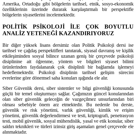
Amerika, Ortadoğu gibi bölgelerin tarihsel, etnik, sosyo-ekonomik
özelliklerinin üzerinde durarak karşılaştırmalı bir perspektifle
bölgelerin siyasetlerini incelemektedir.
POLİTİK PSİKOLOJİ İLE ÇOK BOYUTLU
ANALİZ YETENEĞİ KAZANDIRIYORUZ
Bir diğer yüksek lisans dersimiz olan Politik Psikoloji dersi ise
tarihsel ve çağdaş perspektifleri tanıtarak, siyasal davranış ve kişilik
etkileşiminden sosyal bilince uzanan geniş bir çerçevede psikoloji
disiplinine ait öğrenme, yöntem ve bilgileri siyaset bilimi
ürünlerinden faydalanarak çok disiplinli bir bağlamda işlemeyi
hedeflemektedir. Psikoloji disiplinin tarihsel gelişim sürecini
evrelerine göre dönemsel saha konuları ışığında ele alır.
Siber Güvenlik dersi, siber sistemler ve bilgi güvenliği konusunda
güçlü bir temel oluşturmayı sağlar. Çağımızın güncel konularından
olan siber güvenlik geleceğin de vazgeçilmez unsurlarından biri
olması sebebiyle önem arz etmektedir. Bu nedenle bu derste,
güvenlik ve risk yönetimi, varlık güvenliği, kimlik ve erişim
yönetimi, güvenlik değerlendirmesi ve testi, kriptografi, penetrasyon
testi, mobil güvenlik, sosyal mühendislik, yasal ve etik konular, siber
saldırı teknikleri ve türleri izinsiz giriş aşamaları genel çerçevede ele
alınmaktadır.