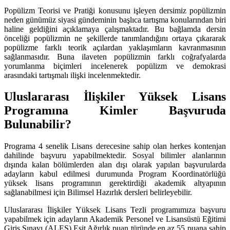
Popülizm Teorisi ve Pratiği konusunu işleyen dersimiz popülizmin
neden günümüz siyasi gündeminin başlıca tartışma konularından biri
haline geldiğini açıklamaya çalışmaktadır. Bu bağlamda dersin
önceliği popülizmin ne şekillerde tanımlandığını ortaya çıkararak
popülizme farklı teorik açılardan yaklaşımların kavranmasının
sağlanmasıdır. Buna ilaveten popülizmin farklı coğrafyalarda
yorumlanma biçimleri incelenerek popülizm ve demokrasi
arasındaki tartışmalı ilişki incelenmektedir.
Uluslararası İlişkiler Yüksek Lisans
Programına Kimler Başvuruda
Bulunabilir?
Programa 4 senelik Lisans derecesine sahip olan herkes kontenjan
dahilinde başvuru yapabilmektedir. Sosyal bilimler alanlarının
dışında kalan bölümlerden alan dışı olarak yapılan başvurularda
adayların kabul edilmesi durumunda Program Koordinatörlüğü
yüksek lisans programının gerektirdiği akademik altyapının
sağlanabilmesi için Bilimsel Hazırlık dersleri belirleyebilir.
Uluslararası İlişkiler Yüksek Lisans Tezli programımıza başvuru
yapabilmek için adayların Akademik Personel ve Lisansüstü Eğitimi
Giriş Sınavı (ALES) Eşit Ağırlık puan türünde en az 55 puana sahip