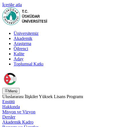
İçeriğe atla
Üniversitemiz
Akademik
Araştırma
Öğrenci
Kalite
Aday
Toplumsal Katkı
Menü
Uluslararası İlişkiler Yüksek Lisans Programı
Enstitü
Hakkında
Misyon ve Vizyon
Dersler
Akademik Kadro