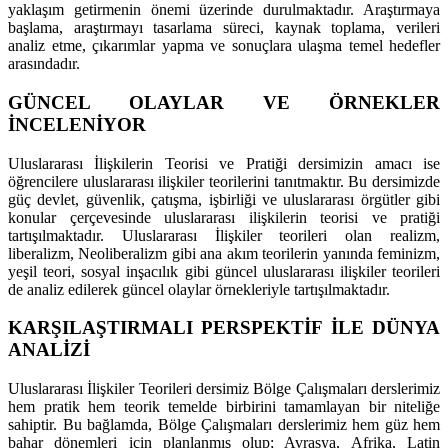
yaklaşım getirmenin önemi üzerinde durulmaktadır. Araştırmaya
başlama, araştırmayı tasarlama süreci, kaynak toplama, verileri
analiz etme, çıkarımlar yapma ve sonuçlara ulaşma temel hedefler
arasındadır.
GÜNCEL OLAYLAR VE ÖRNEKLER
İNCELENİYOR
Uluslararası İlişkilerin Teorisi ve Pratiği dersimizin amacı ise
öğrencilere uluslararası ilişkiler teorilerini tanıtmaktır. Bu dersimizde
güç devlet, güvenlik, çatışma, işbirliği ve uluslararası örgütler gibi
konular çerçevesinde uluslararası ilişkilerin teorisi ve pratiği
tartışılmaktadır. Uluslararası İlişkiler teorileri olan realizm,
liberalizm, Neoliberalizm gibi ana akım teorilerin yanında feminizm,
yeşil teori, sosyal inşacılık gibi güncel uluslararası ilişkiler teorileri
de analiz edilerek güncel olaylar örnekleriyle tartışılmaktadır.
KARŞILAŞTIRMALI PERSPEKTİF İLE DÜNYA
ANALİZİ
Uluslararası İlişkiler Teorileri dersimiz Bölge Çalışmaları derslerimiz
hem pratik hem teorik temelde birbirini tamamlayan bir niteliğe
sahiptir. Bu bağlamda, Bölge Çalışmaları derslerimiz hem güz hem
bahar dönemleri için planlanmış olup; Avrasya, Afrika, Latin