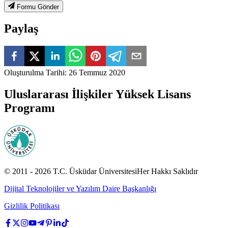
Formu Gönder
Paylaş
Oluşturulma Tarihi
:
26 Temmuz 2020
Uluslararası İlişkiler Yüksek Lisans
Programı
© 2011 -
2026
T.C.
Üsküdar Üniversitesi
Her Hakkı Saklıdır
Dijital Teknolojiler ve Yazılım Daire Başkanlığı
Gizlilik Politikası