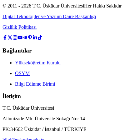
© 2011 -
2026
T.C.
Üsküdar Üniversitesi
Her Hakkı Saklıdır
Dijital Teknolojiler ve Yazılım Daire Başkanlığı
Gizlilik Politikası
Bağlantılar
Yükseköğretim Kurulu
ÖSYM
Bilgi Edinme Birimi
İletişim
T.C. Üsküdar Üniversitesi
Altunizade Mh. Üniversite Sokağı No: 14
PK:34662 Üsküdar / İstanbul / TÜRKİYE
bilgi@uskudar.edu.tr