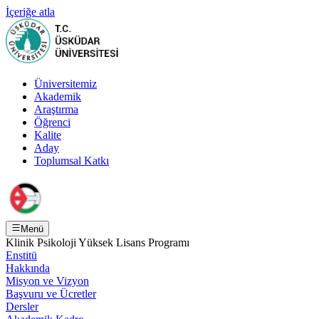
İçeriğe atla
Üniversitemiz
Akademik
Araştırma
Öğrenci
Kalite
Aday
Toplumsal Katkı
Menü
Klinik Psikoloji Yüksek Lisans Programı
Enstitü
Hakkında
Misyon ve Vizyon
Başvuru ve Ücretler
Dersler