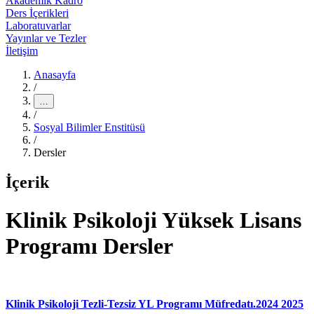
Akademik Kadro
Ders İçerikleri
Laboratuvarlar
Yayınlar ve Tezler
İletişim
Anasayfa
/
…
/
Sosyal Bilimler Enstitüsü
/
Dersler
İçerik
Klinik Psikoloji Yüksek Lisans
Programı Dersler
Klinik Psikoloji Tezli-Tezsiz YL Programı Müfredatı.2024 2025