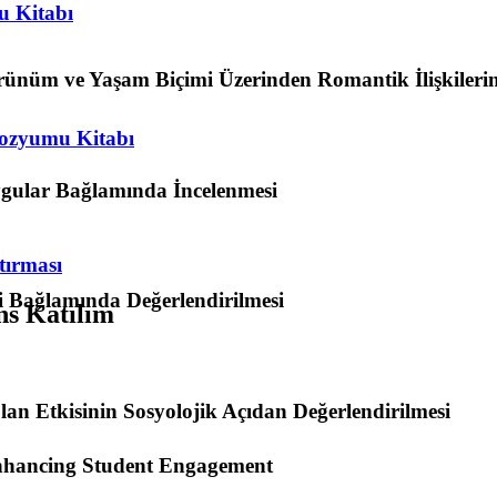
u Kitabı
örünüm ve Yaşam Biçimi Üzerinden Romantik İlişkilerin
mpozyumu Kitabı
ygular Bağlamında İncelenmesi
tırması
iği Bağlamında Değerlendirilmesi
ns Katılım
lan Etkisinin Sosyolojik Açıdan Değerlendirilmesi
Enhancing Student Engagement