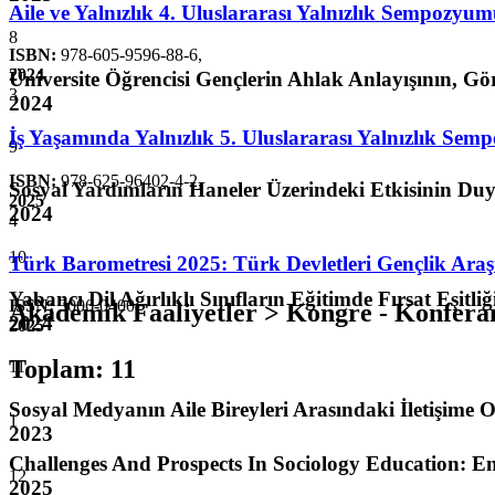
Aile ve Yalnızlık 4. Uluslararası Yalnızlık Sempozyum
8
ISBN:
978-605-9596-88-6
,
2024
Üniversite Öğrencisi Gençlerin Ahlak Anlayışının, G
3
2024
İş Yaşamında Yalnızlık 5. Uluslararası Yalnızlık Se
9
ISBN:
978-625-96402-4-2
,
Sosyal Yardımların Haneler Üzerindeki Etkisinin Du
2025
2024
4
10
Türk Barometresi 2025: Türk Devletleri Gençlik Araş
Yabancı Dil Ağırlıklı Sınıfların Eğitimde Fırsat Eşitl
ISSN:
3006-0400
,
Akademik Faaliyetler > Kongre - Konfera
2024
2025
Toplam
:
11
11
Sosyal Medyanın Aile Bireyleri Arasındaki İletişime O
1
2023
Challenges And Prospects In Sociology Education: 
12
2025