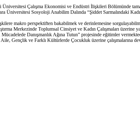
niversitesi Çalışma Ekonomisi ve Endüstri İlişkileri Bölümünde tama
ra Üniversitesi Sosyoloji Anabilim Dalında “Şiddet Sarmalındaki Kadı
 ilişkilere makro perspektiften bakabilmek ve derinlemesine sorgulay
aştırma Merkezinde Toplumsal Cinsiyet ve Kadın Çalışmaları üzerine yap
 Mücadelede Danışmanlık Ağına Tutun” projesinde eğitimler vermektedir
i, Aile, Gençlik ve Farklı Kültürlerde Çocukluk üzerine çalışmalarına d