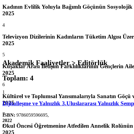
Kadının Evlilik Yoluyla Bağımlı Göçünün Sosyolojik 
2025
4
Televizyon Dizilerinin Kadınların Tüketim Algısı Üze
2025
5
Akademik Faaliyetler > Editörlük
Kuşaklar Arası İletişim Farklılıklarının Gençlerin Aile
2025
Toplam
:
4
6
1
Kültürel ve Toplumsal Yansımalarıyla Sanatın Göçü ve 
2025
Dijitalleşme ve Yalnızlık 3.Uluslararası Yalnızlık S
7
ISBN:
9786059596695
,
2022
Okul Öncesi Öğretmenine Atfedilen Annelik Rolünün 
2
2025