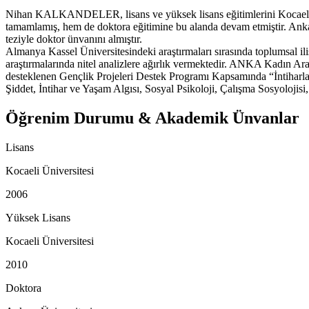
Nihan KALKANDELER, lisans ve yüksek lisans eğitimlerini Kocaeli Ü
tamamlamış, hem de doktora eğitimine bu alanda devam etmiştir. Anka
teziyle doktor ünvanını almıştır.
Almanya Kassel Üniversitesindeki araştırmaları sırasında toplumsal
araştırmalarında nitel analizlere ağırlık vermektedir. ANKA Kadın Ar
desteklenen Gençlik Projeleri Destek Programı Kapsamında “İntiharla
Şiddet, İntihar ve Yaşam Algısı, Sosyal Psikoloji, Çalışma Sosyolojis
Öğrenim Durumu & Akademik Ünvanlar
Lisans
Kocaeli Üniversitesi
2006
Yüksek Lisans
Kocaeli Üniversitesi
2010
Doktora