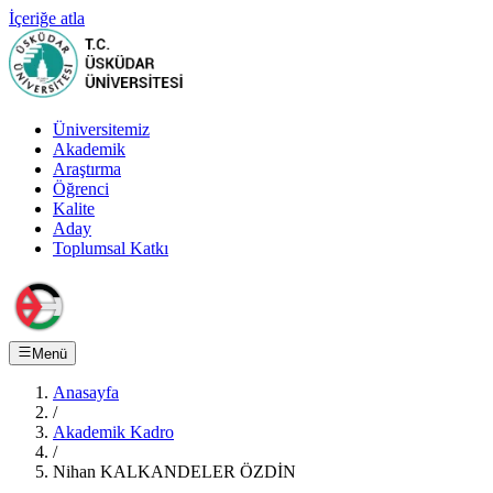
İçeriğe atla
Üniversitemiz
Akademik
Araştırma
Öğrenci
Kalite
Aday
Toplumsal Katkı
Menü
Anasayfa
/
Akademik Kadro
/
Nihan KALKANDELER ÖZDİN