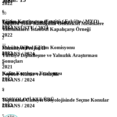
2023
2022
6
1
10
Eğitim Komisyonu (Enstitü / Fakülte / MYO)
Toplumsal Cinsiyet Çalışmaları
Modern Şehir Kimliğinin Geleneksel Mesleklere
2022
LISANSUSTU / 2024
Yansımaları: İstanbul Kapalıçarşı Örneği
2022
7
2
11
Fakülte Dijital Eğitim Komisyonu
Mezuniyet Projesi II
2022
LISANS / 2024
Türkiye Dijitalleşme ve Yalnızlık Araştırması
Sonuçları
8
3
2021
Kalite Komisyon Yardımcısı
Popüler Kültür ve Gençlik
2022
LISANS / 2024
9
4
SOSYOLOJİ KULÜBÜ
Toplumsal Cinsiyet Sosyolojisinde Seçme Konular
2022
LISANS / 2024
5