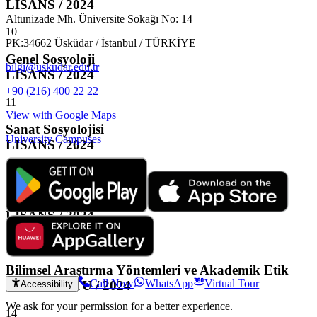
LISANS / 2024
Altunizade Mh. Üniversite Sokağı No: 14
10
PK:34662 Üsküdar / İstanbul / TÜRKİYE
Genel Sosyoloji
bilgi@uskudar.edu.tr
LISANS / 2024
+90 (216) 400 22 22
11
View with Google Maps
Sanat Sosyolojisi
University Campuses
LISANS / 2024
12
Genel Sosyoloji
LISANS / 2024
13
Bilimsel Araştırma Yöntemleri ve Akademik Etik
Call Now
WhatsApp
Virtual Tour
LISANSUSTU / 2024
Accessibility
We ask for your permission for a better experience.
14