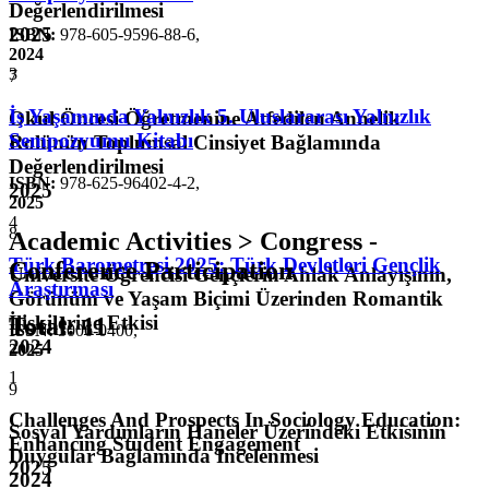
Değerlendirilmesi
2025
ISBN:
978-605-9596-88-6
,
2024
3
7
İş Yaşamında Yalnızlık 5. Uluslararası Yalnızlık
Okul Öncesi Öğretmenine Atfedilen Annelik
Sempozyumu Kitabı
Rolünün Toplumsal Cinsiyet Bağlamında
Değerlendirilmesi
ISBN:
978-625-96402-4-2
,
2025
2025
4
8
Academic Activities > Congress -
Türk Barometresi 2025: Türk Devletleri Gençlik
Conference Participation
Üniversite Öğrencisi Gençlerin Ahlak Anlayışının,
Araştırması
Görünüm ve Yaşam Biçimi Üzerinden Romantik
İlişkilerine Etkisi
Total
:
11
ISSN:
3006-0400
,
2024
2025
1
9
Challenges And Prospects In Sociology Education:
Sosyal Yardımların Haneler Üzerindeki Etkisinin
Enhancing Student Engagement
Duygular Bağlamında İncelenmesi
2025
2024