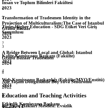
İnsan ve Toplum Bilimleri Fakültesi
2023
6
2
Transformation of Tradesmen Identity in the
Projection of Multiculturalism:The Case of Istanbul
Times Higher Education - SDG Etiket Veri Giriş
Grand Bazaar
Sorumlusu
2024
2023
7
3
A Bridge Between Local and Global: Istanbul
Kalite Komisyonu Başkanı (Fakülte)
Grand Bazaar Tradesmen
2023
2024
4
8
Web Komisyonu Başkanlığı (Fakülte/MYO/Enstitü)
Aile Yaşam Döngüsünde Boş Yuva Sendromu
2023
2022
5
Education and Teaching Activities
9
Etkinlik Komisyonu Başkanı
Bir İnsan Hakları Meselesi: Evsizlik
Total
:
15