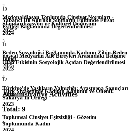
2
10
Mcdonaldlaşan Toplumda Cinsiyet Normları -
Yabancı Dil Ağırlıklı Sınıfların Eğitimde Fırsat
Standardizasyon ve Kültürel Dönüşüm
Eşitliği Bağlamında Değerlendirilmesi
2025
2024
3
11
Beden Sosyolojisi Bağlamında Kadının Zihin-Beden
Sosyal Medyanın Aile Bireyleri Arasındaki İletişime
İkiliği
Olan Etkisinin Sosyolojik Açıdan Değerlendirilmesi
2025
2023
4
12
Türkiye’de Yaşlıların Yalnızlığı: Araştırma Sonuçları
Türk Siyasetinde Kadının Konumu ve Önemi:
Administrative Activities
2024
Sakarya İli Örneği
2023
5
Total
:
9
Toplumsal Cinsiyet Eşitsizliği - Gözetim
1
Toplumunda Kadın
2024