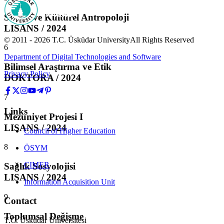
Sosyal ve Kültürel Antropoloji
LISANS / 2024
© 2011 -
2026
T.C.
Üsküdar University
All Rights Reserved
6
Department of Digital Technologies and Software
Bilimsel Araştırma ve Etik
Privacy Policy
DOKTORA / 2024
7
Links
Mezuniyet Projesi I
LISANS / 2024
Council of Higher Education
8
ÖSYM
CIMER
Sağlık Sosyolojisi
LISANS / 2024
Information Acquisition Unit
9
Contact
Toplumsal Değişme
T.C. Üsküdar Üniversitesi