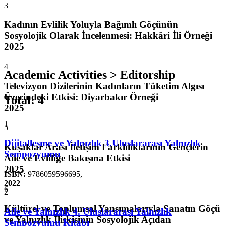
3
Kadının Evlilik Yoluyla Bağımlı Göçünün
Sosyolojik Olarak İncelenmesi: Hakkâri İli Örneği
2025
4
Academic Activities > Editorship
Televizyon Dizilerinin Kadınların Tüketim Algısı
Üzerindeki Etkisi: Diyarbakır Örneği
Total
:
4
2025
1
5
Dijitalleşme ve Yalnızlık 3.Uluslararası Yalnızlık
Kuşaklar Arası İletişim Farklılıklarının Gençlerin
Sempozyumu
Aile ve Evliliğe Bakışına Etkisi
2025
ISBN:
9786059596695
,
2022
6
2
Kültürel ve Toplumsal Yansımalarıyla Sanatın Göçü
Aile ve Yalnızlık 4. Uluslararası Yalnızlık
ve Yalnızlık İlişkisinin Sosyolojik Açıdan
Sempozyumu Kitabı