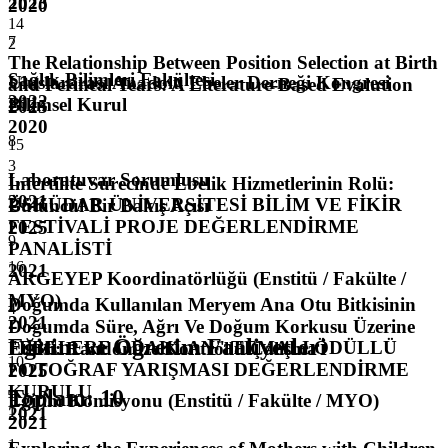
2023
2020
14
7
2
The Relationship Between Position Selection at Birth
Sağlık Bilimleri Fakültesi
Uluslararası Anadolu Ebeler Derneği Kongresi
and Perineal Tears: A Literature-Based Evalution
2022
Bilimsel Kurul
2025
2020
8
15
3
Laboratuvar Sorumlusu
İnfertilite Sürecinde Ebelik Hizmetlerinin Rolü:
2021
ÜSKÜDAR ÜNİVERSİTESİ BİLİM VE FİKİR
Bütüncül Bir Bakış Açısı
FESTİVALİ PROJE DEĞERLENDİRME
2025
9
PANALİSTİ
16
2021
ARGEYEP Koordinatörlüğü (Enstitü / Fakülte /
MYO)
Doğumda Kullanılan Meryem Ana Otu Bitkisinin
4
2021
Doğumda Süre, Ağrı Ve Doğum Korkusu Üzerine
Eğitim ve Öğretim Faaliyetleri
"EBELERE ODAKLAN" TEMALI ÖDÜLLÜ
Etkisi: Randomize Kontrollü Çalışma
10
FOTOĞRAF YARIŞMASI DEĞERLENDİRME
2025
KURULU
Toplam
:
10
Eğitim Komisyonu (Enstitü / Fakülte / MYO)
17
2021
2021
1