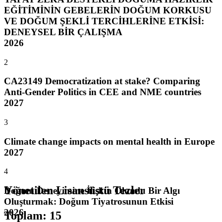
EĞİTİMİNİN GEBELERİN DOĞUM KORKUSU
VE DOĞUM ŞEKLİ TERCİHLERİNE ETKİSİ:
DENEYSEL BİR ÇALIŞMA
2026
2
CA23149 Democratization at stake? Comparing
Anti-Gender Politics in CEE and NME countries
2027
3
Climate change impacts on mental health in Europe
2027
4
Yönetilen Lisansüstü Tezler
Doğum Deneyimine İlişkin Olumlu Bir Algı
Oluşturmak: Doğum Tiyatrosunun Etkisi
2026
Toplam
:
15