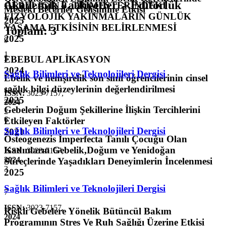
Akademik Faaliyetler > Editörlük
GEBELİĞİN 3. TRİMESTERİNDEKİ
Mesleki Beceriler Gelişimine Etkisi
FİZYOLOJİK YAKINMALARIN GÜNLÜK
2025
YAŞAMA ETKİSİNİN BELİRLENMESİ
Toplam
:
3
2025
9
1
5
EBEBUL APLİKASYON
2024
Sağlık Bilimleri ve Teknolojileri Dergisi
Ebelik ve hemşirelik son sınıf öğrencilerinin cinsel
sağlık bilgi düzeylerinin değerlendirilmesi
10
ISSN:
3023-7157
,
2025
2024
Gebelerin Doğum Şekillerine İlişkin Tercihlerini
2
6
Etkileyen Faktörler
Sağlık Bilimleri ve Teknolojileri Dergisi
2021
Osteogenezis İmperfecta Tanılı Çocuğu Olan
Kadınların Gebelik,Doğum ve Yenidoğan
ISSN:
3023-7157
,
2024
Süreçlerinde Yaşadıkları Deneyimlerin İncelenmesi
3
2025
Sağlık Bilimleri ve Teknolojileri Dergisi
7
ISSN:
3023-7157
,
Riskli Gebelere Yönelik Bütüncül Bakım
2024
Programının Stres Ve Ruh Sağlığı Üzerine Etkisi