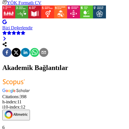
YÖK Formatlı CV
Bizi Değerlendir
Akademik Bağlantılar
Citations:
398
h-index:
11
i10-index:
12
6