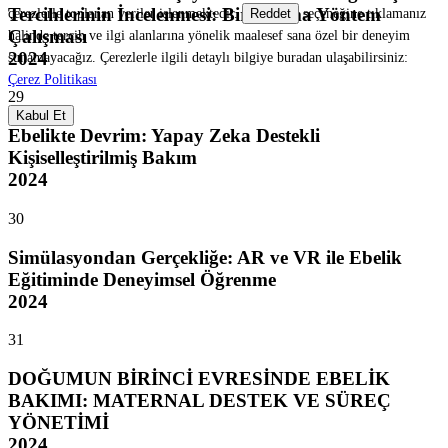
Tercihlerinin İncelenmesi: Bir Karma Yöntem
çerezlerle toplanan veriler işlenmektedir.
seçeneğine tıklamanız
Reddet
Çalışması
halinde tercih ve ilgi alanlarına yönelik maalesef sana özel bir deneyim
2024
sunamayacağız. Çerezlerle ilgili detaylı bilgiye buradan ulaşabilirsiniz:
Çerez Politikası
29
Kabul Et
Ebelikte Devrim: Yapay Zeka Destekli
Kişiselleştirilmiş Bakım
2024
30
Simülasyondan Gerçekliğe: AR ve VR ile Ebelik
Eğitiminde Deneyimsel Öğrenme
2024
31
DOĞUMUN BİRİNCİ EVRESİNDE EBELİK
BAKIMI: MATERNAL DESTEK VE SÜREÇ
YÖNETİMİ
2024