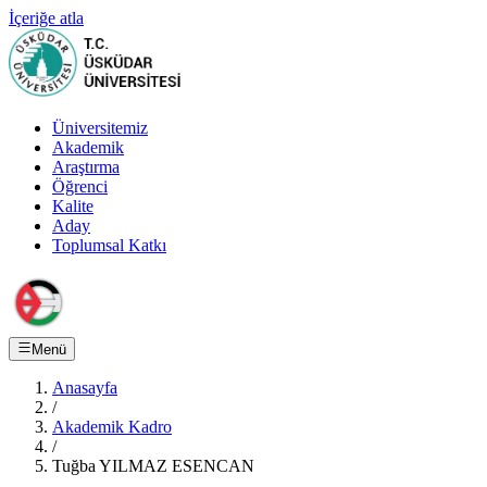
İçeriğe atla
Üniversitemiz
Akademik
Araştırma
Öğrenci
Kalite
Aday
Toplumsal Katkı
Menü
Anasayfa
/
Akademik Kadro
/
Tuğba YILMAZ ESENCAN