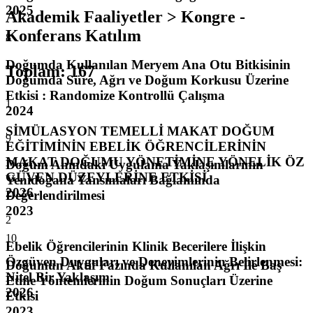
2025
Akademik Faaliyetler > Kongre -
Konferans Katılım
8
Doğumda Kullanılan Meryem Ana Otu Bitkisinin
Toplam
:
167
Doğumda Süre, Ağrı ve Doğum Korkusu Üzerine
Etkisi : Randomize Kontrollü Çalışma
1
2024
SİMÜLASYON TEMELLİ MAKAT DOĞUM
9
EĞİTİMİNİN EBELİK ÖĞRENCİLERİNİN
MAKAT DOĞUMU YÖNETİMİNE YÖNELİK ÖZ
Doğum Anındaki Uygulama Yaklaşımlarının
GÜVEN DÜZEYLERİNE ETKİSİ
Yenidoğana Yansımaları Bağlamında
2026
Değerlendirilmesi
2023
2
10
Ebelik Öğrencilerinin Klinik Becerilere İlişkin
Özgüven Duyguları ve Deneyimlerinin Belirlenmesi:
Doğumun Aktif Fazında Kullanılan Ağrı İle Baş
Nitel Bir Yaklaşım
Etme Yöntemlerinin Doğum Sonuçları Üzerine
2026
Etkisi
2023