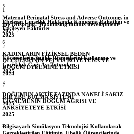
5
1
Maternal Perinatal Stress and Adverse Outcomes in
Ebelerin Cinsellik Hakkında Konuşma Rahatlığı ve
the Offspring: Maximising infants´development
Etkileyen Faktörler
2027
2025
6
2
KADINLARIN FİZİKSEL BEDEN
Göçmenlerin Sağlık Hizmetlerini Kullanma ve
ÖLÇÜLERİNİN PELVİS BOYUTUNA VE
Çocukluk Çağı Aşı Tutumları
DOĞUM EYLEMİNE ETKİSİ
2025
2024
3
7
DOĞUMUN AKTİF FAZINDA NANELİ SAKIZ
BİR EBE BULMA SİSTEMİ
ÇİĞNEMENİN DOĞUM AĞRISI VE
2025
ANKSİYETEYE ETKİSİ
2025
8
4
Bilgisayarlı Simülasyon Teknolojisi Kullanılarak
Gerçekleştirilen Eğitimin, Ebelik Öğrencilerinde