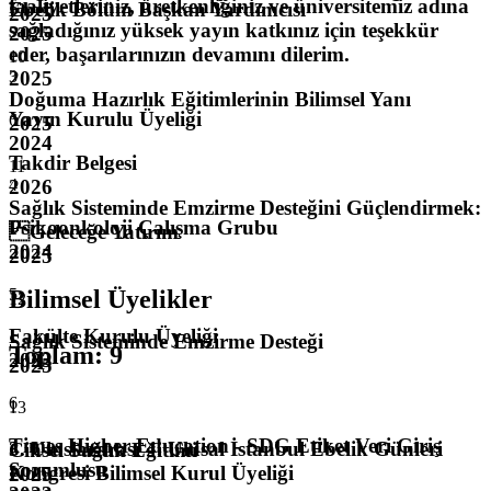
faaliyetleriniz, üretkenliğiniz ve üniversitemiz adına
Ebelik Bölüm Başkan Yardımcısı
2025
sağladığınız yüksek yayın katkınız için teşekkür
2025
eder, başarılarınızın devamını dilerim.
10
2025
3
Doğuma Hazırlık Eğitimlerinin Bilimsel Yanı
Yayın Kurulu Üyeliği
6
2025
2024
Takdir Belgesi
11
2026
4
Sağlık Sisteminde Emzirme Desteğini Güçlendirmek:
Psikoonkoloji Çalışma Grubu
Geleceğe Yatırım
2024
2025
5
Bilimsel Üyelikler
12
Fakülte Kurulu Üyeliği
Sağlık Sisteminde Emzirme Desteği
Toplam
:
9
2023
2025
6
1
13
Times Higher Education - SDG Etiket Veri Giriş
3. Uluslararası 4. Ulusal İstanbul Ebelik Günleri
Cinsel Sağlık Eğitimi
Sorumlusu
Kongresi Bilimsel Kurul Üyeliği
2025