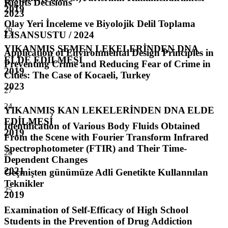
Rights Decisions
21
2019
2023
Olay Yeri İnceleme ve Biyolojik Delil Toplama
26
23
LISANSUSTU / 2024
YIKANMIŞ SEMEN LEKELERİNDEN DNA
Application of Environmental Design Principles in
ELDE EDİLMESİ
Preventing Crime and Reducing Fear of Crime in
2019
Cities: The Case of Kocaeli, Turkey
2023
27
24
YIKANMIŞ KAN LEKELERİNDEN DNA ELDE
EDİLMESİ
Identification of Various Body Fluids Obtained
2019
From the Scene with Fourier Transform Infrared
Spectrophotometer (FTIR) and Their Time-
28
Dependent Changes
2021
Geçmişten günümüze Adli Genetikte Kullannılan
Teknikler
25
2019
Examination of Self-Efficacy of High School
Students in the Prevention of Drug Addiction