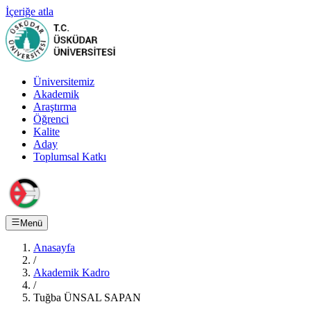
İçeriğe atla
Üniversitemiz
Akademik
Araştırma
Öğrenci
Kalite
Aday
Toplumsal Katkı
Menü
Anasayfa
/
Akademik Kadro
/
Tuğba ÜNSAL SAPAN