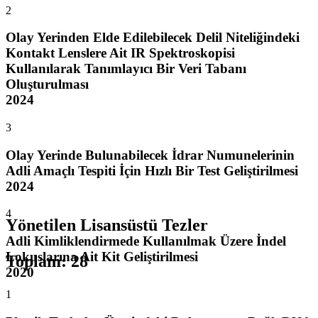
2
Olay Yerinden Elde Edilebilecek Delil Niteliğindeki
Kontakt Lenslere Ait IR Spektroskopisi
Kullanılarak Tanımlayıcı Bir Veri Tabanı
Oluşturulması
2024
3
Olay Yerinde Bulunabilecek İdrar Numunelerinin
Adli Amaçlı Tespiti İçin Hızlı Bir Test Geliştirilmesi
2024
4
Yönetilen Lisansüstü Tezler
Adli Kimliklendirmede Kullanılmak Üzere İndel
Lokuslarına Ait Kit Geliştirilmesi
Toplam
:
28
2020
1