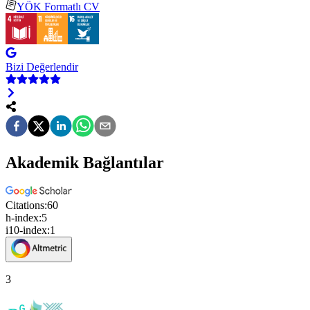
YÖK Formatlı CV
Bizi Değerlendir
Akademik Bağlantılar
Citations:
60
h-index:
5
i10-index:
1
3