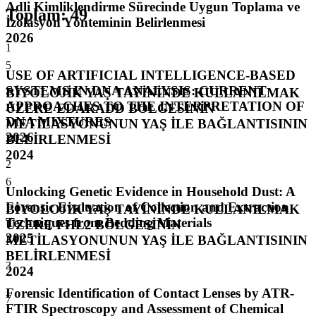
Adli Kimliklendirme Sürecinde Uygun Toplama ve
Toplam
:
49
İzolasyon Yönteminin Belirlenmesi
2026
1
5
USE OF ARTIFICIAL INTELLIGENCE-BASED
SYSTEMS IN DNA ANALYSIS: CURRENT
BİYOLOJİK YAŞ TAYİNİNDE KULLANILMAK
APPROACHES TO THE INTERPRETATION OF
ÜZERE EDARADD BÖLGESİNİN
DNA MIXTURES
METİLASYONUNUN YAŞ İLE BAĞLANTISININ
2026
BELİRLENMESİ
2024
2
6
Unlocking Genetic Evidence in Household Dust: A
Forensic Evaluation of Collection and Extraction
BİYOLOJİK YAŞ TAYİNİNDE KULLANILMAK
Techniques from Bedding Materials
ÜZERE FHL2 BÖLGESİNİN
2025
METİLASYONUNUN YAŞ İLE BAĞLANTISININ
BELİRLENMESİ
3
2024
Forensic Identification of Contact Lenses by ATR-
7
FTIR Spectroscopy and Assessment of Chemical