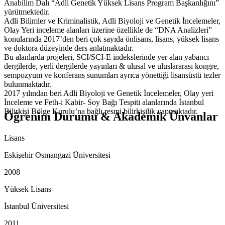
Anabilim Dalı “Adli Genetik Yüksek Lisans Program Başkanlığını”
yürütmektedir.
Adli Bilimler ve Kriminalistik, Adli Biyoloji ve Genetik İncelemeler,
Olay Yeri inceleme alanları üzerine özellikle de “DNA Analizleri”
konularında 2017’den beri çok sayıda önlisans, lisans, yüksek lisans
ve doktora düzeyinde ders anlatmaktadır.
Bu alanlarda projeleri, SCI/SCI-E indekslerinde yer alan yabancı
dergilerde, yerli dergilerde yayınları & ulusal ve uluslararası kongre,
sempozyum ve konferans sunumları ayrıca yönettiği lisansüstü tezler
bulunmaktadır.
2017 yılından beri Adli Biyoloji ve Genetik İncelemeler, Olay yeri
İnceleme ve Feth-i Kabir- Soy Bağı Tespiti alanlarında İstanbul
Bilirkişi Bölge Kurulu’na bağlı resmi bilirkişilik yapmaktadır.
Öğrenim Durumu & Akademik Ünvanlar
Lisans
Eskişehir Osmangazi Üniversitesi
2008
Yüksek Lisans
İstanbul Üniversitesi
2011