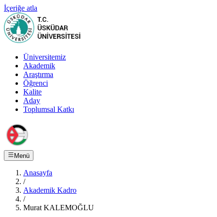
İçeriğe atla
Üniversitemiz
Akademik
Araştırma
Öğrenci
Kalite
Aday
Toplumsal Katkı
Menü
Anasayfa
/
Akademik Kadro
/
Murat KALEMOĞLU