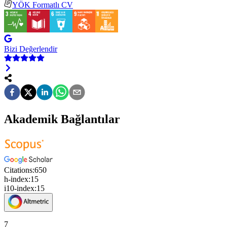
YÖK Formatlı CV
Bizi Değerlendir
Akademik Bağlantılar
Citations:
650
h-index:
15
i10-index:
15
7