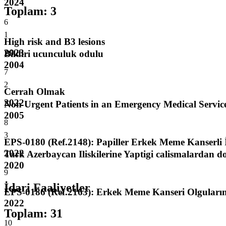
2024
Toplam
:
3
6
1
High risk and B3 lesions
2023
Bildiri ucunculuk odulu
2004
7
2
Cerrah Olmak
2022
Non Urgent Patients in an Emergency Medical Service
2005
8
3
EPS-0180 (Ref.2148): Papiller Erkek Meme Kanserli
2022
Turk Azerbaycan Iliskilerine Yaptigi calismalardan 
2020
9
İdari Faaliyetler
EPS-0186 (Ref.2163): Erkek Meme Kanseri Olgularımı
2022
Toplam
:
31
10