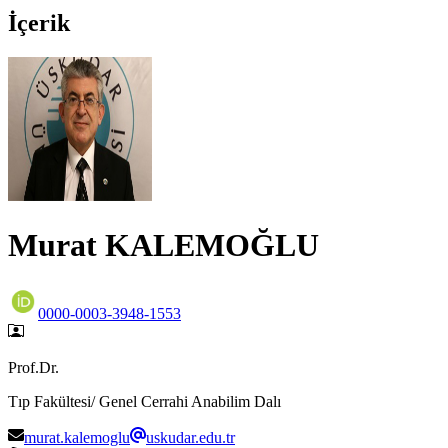
İçerik
Murat KALEMOĞLU
0000-0003-3948-1553
Prof.Dr.
Tıp Fakültesi/ Genel Cerrahi Anabilim Dalı
murat.kalemoglu
uskudar.edu.tr