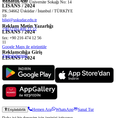
Altunizade Mh. Üniversite Sokağı No: 14
LISANS / 2024
PK:34662 Üsküdar / İstanbul / TÜRKİYE
10
bilgi@uskudar.edu.tr
Reklam Metin Yazarlığı
+90 (216) 400 22 22
LISANS / 2024
fax: +90 216 474 12 56
11
Google Maps ile görüntüle
Reklamcılığa Giriş
Yerleşkelerimiz
LISANS / 2024
Hemen Ara
WhatsApp
Sanal Tur
Erişilebilirlik
Daha iyi bir deneyim için izninizi istiyoruz.