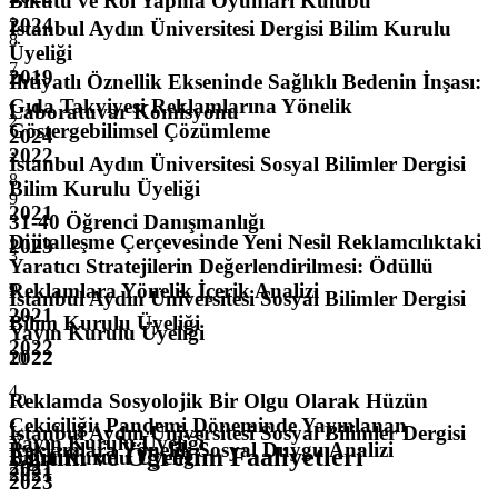
Bikutu ve Rol Yapma Oyunları Kulübü
2024
İstanbul Aydın Üniversitesi Dergisi Bilim Kurulu
8
Üyeliği
7
2019
İhtiyatlı Öznellik Ekseninde Sağlıklı Bedenin İnşası:
Gıda Takviyesi Reklamlarına Yönelik
Laboratuvar Komisyonu
2
Göstergebilimsel Çözümleme
2024
2022
İstanbul Aydın Üniversitesi Sosyal Bilimler Dergisi
8
Bilim Kurulu Üyeliği
9
2021
31-40 Öğrenci Danışmanlığı
Dijitalleşme Çerçevesinde Yeni Nesil Reklamcılıktaki
2023
3
Yaratıcı Stratejilerin Değerlendirilmesi: Ödüllü
Reklamlara Yönelik İçerik Analizi
9
İstanbul Aydın Üniversitesi Sosyal Bilimler Dergisi
2021
Bilim Kurulu Üyeliği
Yayın Kurulu Üyeliği
2022
2022
10
4
Reklamda Sosyolojik Bir Olgu Olarak Hüzün
10
Çekiciliği: Pandemi Döneminde Yayınlanan
İstanbul Aydın Üniversitesi Sosyal Bilimler Dergisi
Yayın Kurulu Üyeliği
Reklamlara Yönelik Sosyal Duygu Analizi
Eğitim ve Öğretim Faaliyetleri
Bilim Kurulu Üyeliği
2021
2021
2023