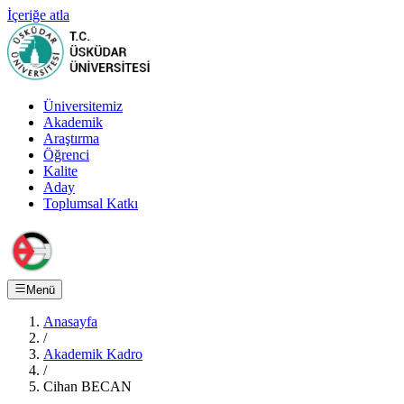
İçeriğe atla
Üniversitemiz
Akademik
Araştırma
Öğrenci
Kalite
Aday
Toplumsal Katkı
Menü
Anasayfa
/
Akademik Kadro
/
Cihan BECAN