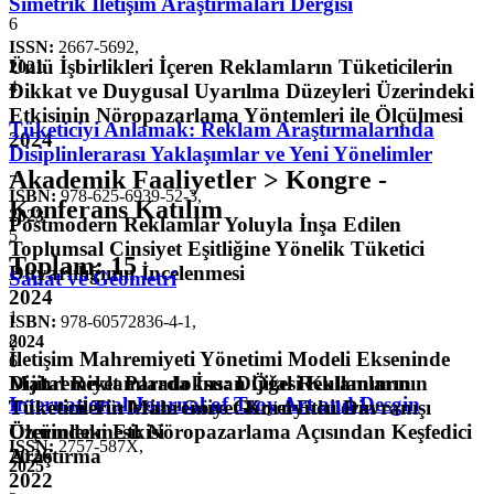
Simetrik İletişim Araştırmaları Dergisi
6
ISSN:
2667-5692
,
Ünlü İşbirlikleri İçeren Reklamların Tüketicilerin
2021
4
Dikkat ve Duygusal Uyarılma Düzeyleri Üzerindeki
Etkisinin Nöropazarlama Yöntemleri ile Ölçülmesi
Tüketiciyi Anlamak: Reklam Araştırmalarında
2024
Disiplinlerarası Yaklaşımlar ve Yeni Yönelimler
Akademik Faaliyetler > Kongre -
7
ISBN:
978-625-6939-52-3
,
Konferans Katılım
2023
Postmodern Reklamlar Yoluyla İnşa Edilen
5
Toplumsal Cinsiyet Eşitliğine Yönelik Tüketici
Toplam
:
15
Duyarlılığının İncelenmesi
Sanat ve Geometri
2024
1
ISBN:
978-60572836-4-1
,
8
2024
İletişim Mahremiyeti Yönetimi Modeli Ekseninde
6
Dijital Reklamlarda İnsan Öğesi Kullanımının
Mahremiyet Paradoksu: Dijital Reklamların
International Journal of Troy Art and Desgin
Tüketim Türlerine Göre Görsel Etkilerin
Tüketicilerin Mahremiyet Koruyucu Davranışı
Ölçümlenmesi: Nöropazarlama Açısından Keşfedici
Üzerindeki Etkisi
ISSN:
2757-587X
,
Araştırma
2026
2025
2022