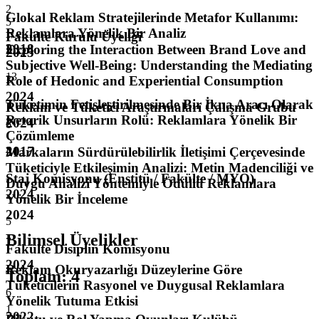
2
Glokal Reklam Stratejilerinde Metafor Kullanımı:
5
Reklamlara Yönelik Bir Analiz
Fakülte Kurulu Üyeliği
2018
Exploring the Interaction Between Brand Love and
2025
Subjective Well-Being: Understanding the Mediating
13
Role of Hedonic and Experiential Consumption
3
2024
Tüketimin Fetişleştirilmesinde Bir İkna Aracı Olarak
Reklam ve Tüketici Araştırmaları Çalışma Grubu
Retorik Unsurların Rolü: Reklamlara Yönelik Bir
2024
6
Çözümleme
2017
Markaların Sürdürülebilirlik İletişimi Çerçevesinde
4
Tüketiciyle Etkileşimin Analizi: Metin Madenciliği ve
Staj Komisyonu (Enstitü / Fakülte / MYO)
Duygu Analizi Yöntemiyle Ödüllü Reklamlara
2024
Yönelik Bir İnceleme
2024
5
Bilimsel Üyelikler
7
Fakülte Disiplin Komisyonu
2024
Reklam Okuryazarlığı Düzeylerine Göre
Toplam
:
4
Tüketicilerin Rasyonel ve Duygusal Reklamlara
6
Yönelik Tutuma Etkisi
1
2022