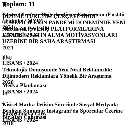
Toplam
:
11
11
11
Başarı Ölçme ve Değerlendirme Komisyonu (Enstitü
DİJİTAL TÜKETİM ÇERÇEVESİNDE
1
/ Fakülte / MYO)
TÜKETİCİLERİN PANDEMİ DÖNEMİNDE YENİ
2021
Mezuniyet Projesi II
NESİL ALIŞVERİŞ PLATFORMLARINA
LISANS / 2024
YÖNELİK SATIN ALMA MOTİVASYONLARI
ÜZERİNE BİR SAHA ARAŞTIRMASI
2
2021
Staj
12
LISANS / 2024
Teknolojik Dönüşümde Yeni Nesil Reklamcılık:
3
Dijimodern Reklamlara Yönelik Bir Araştırma
2020
Medya Planlaması
LISANS / 2024
13
4
Kişisel Marka İletişim Sürecinde Sosyal Medyada
Benliğin Sunumu: Instagram’da Sporcular Üzerine
Pazarlamaya Giriş
Bir Alan Çalışması
LISANS / 2024
2018