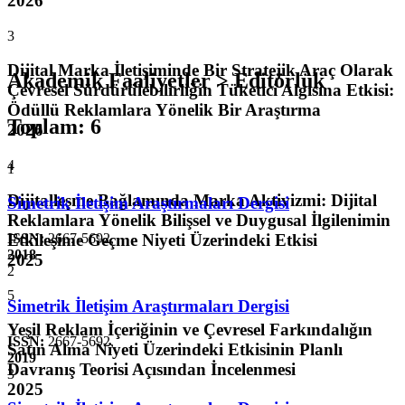
2026
3
Dijital Marka İletişiminde Bir Stratejik Araç Olarak
Akademik Faaliyetler > Editörlük
Çevresel Sürdürülebilirliğin Tüketici Algısına Etkisi:
Ödüllü Reklamlara Yönelik Bir Araştırma
Toplam
:
6
2026
4
1
Dijitalleşme Bağlamında Marka Aktivizmi: Dijital
Simetrik İletişim Araştırmaları Dergisi
Reklamlara Yönelik Bilişsel ve Duygusal İlgilenimin
Etkileşime Geçme Niyeti Üzerindeki Etkisi
ISSN:
2667-5692
,
2018
2025
2
5
Simetrik İletişim Araştırmaları Dergisi
Yeşil Reklam İçeriğinin ve Çevresel Farkındalığın
ISSN:
2667-5692
,
Satın Alma Niyeti Üzerindeki Etkisinin Planlı
2019
Davranış Teorisi Açısından İncelenmesi
3
2025