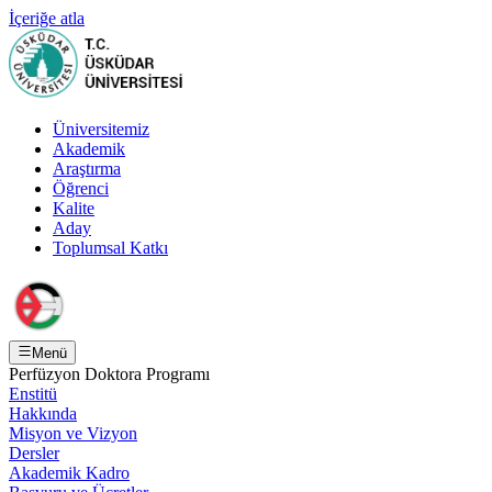
İçeriğe atla
Üniversitemiz
Akademik
Araştırma
Öğrenci
Kalite
Aday
Toplumsal Katkı
Menü
Perfüzyon Doktora Programı
Enstitü
Hakkında
Misyon ve Vizyon
Dersler
Akademik Kadro