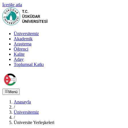
İçeriğe atla
Üniversitemiz
Akademik
Araştırma
Öğrenci
Kalite
Aday
Toplumsal Katkı
Menü
Anasayfa
/
Üniversitemiz
/
Üniversite Yerleşkeleri