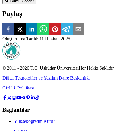
Formu Gönder
Paylaş
Oluşturulma Tarihi
:
11 Haziran 2025
© 2011 -
2026
T.C.
Üsküdar Üniversitesi
Her Hakkı Saklıdır
Dijital Teknolojiler ve Yazılım Daire Başkanlığı
Gizlilik Politikası
Bağlantılar
Yükseköğretim Kurulu