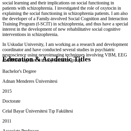
social learning and their implications on social functioning in
patients with schizophrenia. I investigated the role of oxytocin in
explaining the social functioning in schizophrenia patients. I am also
the developer of a Family-involved Social Cognition and Interaction
Training Program (f-SCIT) in schizophrenia, and thus have a special
interest in the development of new rehabilitative social cognitive
interventions in schizophrenia.
In Uskudar University, I am working as a research and development
coordinator and have conducted several studies in psychiatric
neuroscience using neuroimaging techniques involving VBM, EEG
Education & Academic Titles
and fMRI together with my research group.
Bachelor's Degree
Adnan Menderes Üniversitesi
2015
Doctorate
Celal Bayar Üniversitesi Tıp Fakültesi
2011
Associate Professor