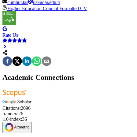
cumhur.tas
uskudar.edu.tr
Higher Education Council Formatted CV
Rate Us
Academic Connections
Citations:
2096
h-index:
26
i10-index:
36