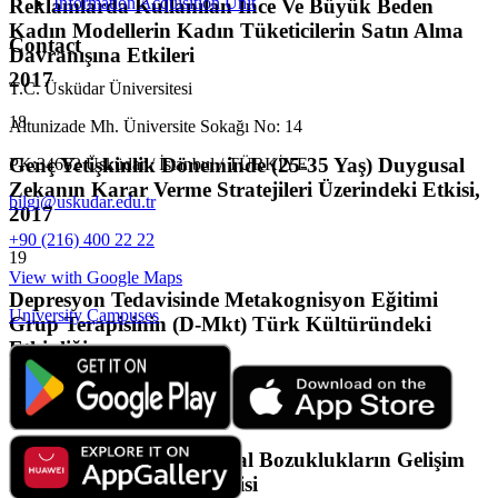
Information Acquisition Unit
Reklamlarda Kullanılan İnce Ve Büyük Beden
Kadın Modellerin Kadın Tüketicilerin Satın Alma
Contact
Davranışına Etkileri
2017
T.C. Üsküdar Üniversitesi
18
Altunizade Mh. Üniversite Sokağı No: 14
Genç Yetişkinlik Döneminde (25-35 Yaş) Duygusal
PK:34662 Üsküdar / İstanbul / TÜRKİYE
Zekanın Karar Verme Stratejileri Üzerindeki Etkisi,
bilgi@uskudar.edu.tr
2017
+90 (216) 400 22 22
19
View with Google Maps
Depresyon Tedavisinde Metakognisyon Eğitimi
University Campuses
Grup Terapisinin (D-Mkt) Türk Kültüründeki
Etkinliği,
2017
20
Otizm'de Görülen Duyusal Bozuklukların Gelişim
Basamaklarına Olan Etkisi