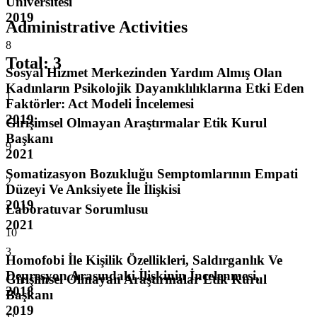
Üniversitesi
2019
Administrative Activities
8
Total
:
3
Sosyal Hizmet Merkezinden Yardım Almış Olan
Kadınların Psikolojik Dayanıklılıklarına Etki Eden
1
Faktörler: Act Modeli İncelemesi
2019
Girişimsel Olmayan Araştırmalar Etik Kurul
Başkanı
9
2021
Somatizasyon Bozukluğu Semptomlarının Empati
2
Düzeyi Ve Anksiyete İle İlişkisi
2019
Laboratuvar Sorumlusu
2021
10
3
Homofobi İle Kişilik Özellikleri, Saldırganlık Ve
Depresyon Arasındaki İlişkinin İncelenmesi,
Girişimsel Olmayan Araştırmalar Etik Kurul
2018
Başkanı
2019