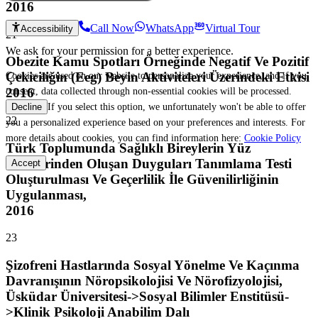
2016
Call Now
WhatsApp
Virtual Tour
Accessibility
21
We ask for your permission for a better experience.
Obezite Kamu Spotları Örneğinde Negatif Ve Pozitif
Cookies are used on our website to personalize your experience, and if you
Çekiciliğin (Eeg) Beyin Aktiviteleri Üzerindeki Etkisi
consent, data collected through non-essential cookies will be processed.
2016
If you select this option, we unfortunately won't be able to offer
Decline
22
you a personalized experience based on your preferences and interests. For
more details about cookies, you can find information here:
Cookie Policy
Türk Toplumunda Sağlıklı Bireylerin Yüz
İfadelerinden Oluşan Duyguları Tanımlama Testi
Accept
Oluşturulması Ve Geçerlilik İle Güvenilirliğinin
Uygulanması,
2016
23
Şizofreni Hastlarında Sosyal Yönelme Ve Kaçınma
Davranışının Nöropsikolojisi Ve Nörofizyolojisi,
Üsküdar Üniversitesi->Sosyal Bilimler Enstitüsü-
>Klinik Psikoloji Anabilim Dalı