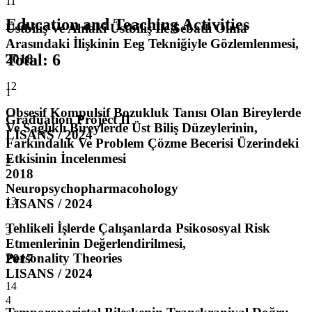
11
Education and Teaching Activities
Üstbiliş Ve Ahlaki Üstbiliş İle Sebatlı Olma
Arasındaki İlişkinin Eeg Tekniğiyle Gözlemlenmesi,
Total
:
6
2018
12
1
Obsesif Kompulsif Bozukluk Tanısı Olan Bireylerde
Graduation Project II
Ve Sağlıklı Bireylerde Üst Biliş Düzeylerinin,
LISANS / 2024
Farkındalık Ve Problem Çözme Becerisi Üzerindeki
Etkisinin İncelenmesi
2
2018
Neuropsychopharmacohology
13
LISANS / 2024
Tehlikeli İşlerde Çalışanlarda Psikososyal Risk
3
Etmenlerinin Değerlendirilmesi,
Personality Theories
2017
LISANS / 2024
14
4