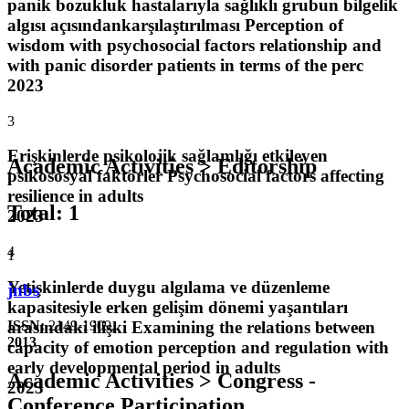
panik bozukluk hastalarıyla sağlıklı grubun bilgelik
algısı açısındankarşılaştırılması Perception of
wisdom with psychosocial factors relationship and
with panic disorder patients in terms of the perc
2023
3
Erişkinlerde psikolojik sağlamlığı etkileyen
Academic Activities > Editorship
psikososyal faktörler Psychosocial factors affecting
resilience in adults
Total
:
1
2023
4
1
Yetişkinlerde duygu algılama ve düzenleme
jnbs
kapasitesiyle erken gelişim dönemi yaşantıları
arasındaki ilişki Examining the relations between
ISSN:
2149-1909
,
2013
capacity of emotion perception and regulation with
early developmental period in adults
Academic Activities > Congress -
2023
Conference Participation