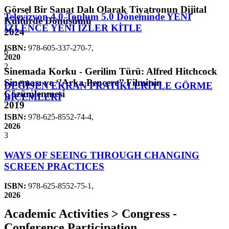
Görsel Bir Sanat Dalı Olarak Tiyatronun Dijital
Televizyon 4.0 Toplum 5.0 Döneminde YENİ
Kültürde Dönüşümü
İZLENCE YENİ İZLER KİTLE
2024
ISBN:
978-605-337-270-7
,
6
2020
2
Sinemada Korku - Gerilim Türü: Alfred Hitchcock
Sineması ve ‘’Arka Pencere’’ Filminin
DEĞİŞEN EKRAN PRATİKLERİYLE GÖRME
Çözümlenmesi
BİÇEMLERİ
2019
ISBN:
978-625-8552-74-4
,
2026
3
WAYS OF SEEING THROUGH CHANGING
SCREEN PRACTICES
ISBN:
978-625-8552-75-1
,
2026
Academic Activities > Congress -
Conference Participation