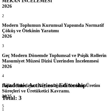
MEKÂN İNCELEMESİ
2026
2
Modern Toplumun Kurumsal Yapısında Normatif
Çöküş ve Ötekinin Yaratımı
2026
3
Geç Modern Dönemde Toplumsal ve Psişik Rollerin
Masumiyet Müzesi Dizisi Üzerinden İncelenmesi
2026
4
Academic Activities > Editorship
Dijital Televizyon Yayıncılığında Yeniden Üretim
Süreçleri ve Üretüketici Kavramı.
2025
Total
:
3
5
1