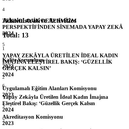
4
Administrative Activities
TEKNOLOJİK DETERMİZM
PERSPEKTİFİNDEN SİNEMADA YAPAY ZEKÂ
2024
Total
:
13
5
1
YAPAY ZEKÂYLA ÜRETİLEN İDEAL KADIN
Kalite Sorumlusu
İMAJINA ELEŞTİREL BAKIŞ: ‘GÜZELLİK
2023
GERÇEK KALSIN’
2024
2
6
Uygulamalı Eğitim Alanları Komisyonu
2023
Yapay Zekâyla Üretilen İdeal Kadın İmajına
Eleştirel Bakış: ‘Güzellik Gerçek Kalsın
3
2024
Akreditasyon Komisyonu
7
2023