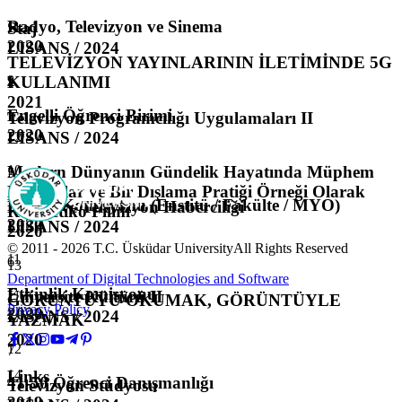
Radyo, Televizyon ve Sinema
Staj
11
2020
LISANS / 2024
TELEVİZYON YAYINLARININ İLETİMİNDE 5G
KULLANIMI
9
4
2021
Engelli Öğrenci Birimi
Televizyon Programcılığı Uygulamaları II
2020
LISANS / 2024
12
Modern Dünyanın Gündelik Hayatında Müphem
10
5
Konumlar ve Bir Dışlama Pratiği Örneği Olarak
Eğitim Komisyonu (Enstitü / Fakülte / MYO)
Radyo ve Televizyon Haberciliği
Rembetiko Filmi
2020
LISANS / 2024
2020
© 2011 -
2026
T.C.
Üsküdar University
All Rights Reserved
11
6
13
Department of Digital Technologies and Software
Etkinlik Komisyonu
Üniversite Kültürü II
GÖRÜNTÜYÜ OKUMAK, GÖRÜNTÜYLE
Privacy Policy
2020
LISANS / 2024
YAZMAK
2020
12
7
Links
14
41-50 Öğrenci Danışmanlığı
Televizyon Stüdyosu