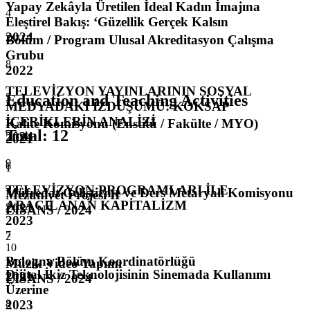
Yapay Zekâyla Üretilen İdeal Kadın İmajına
4
Eleştirel Bakış: ‘Güzellik Gerçek Kalsın
2024
Bölüm / Program Ulusal Akreditasyon Çalışma
Grubu
8
2022
TELEVİZYON YAYINLARININ SOSYAL
5
Education and Teaching Activities
MEDYADAKİ İZDÜŞÜMÜ: KÖKSAP
İÇERİKLERİN ANALİZİ
Kalite Komisyonu (Enstitü / Fakülte / MYO)
Total
:
12
2024
2021
9
6
1
TELEVİZYON PROGRAMLARI İLE
Müfredat Geliştirme ve Ders Metaryali Komisyonu
Mezuniyet Projesi II
ARACILANAN KAPİTALİZM
2021
LISANS / 2024
2023
7
2
10
Bologna Bölüm Koordinatörlüğü
Müzik Video Yapımı
Dijital İkiz Teknolojisinin Sinemada Kullanımı
2021
LISANS / 2024
Üzerine
2023
8
3