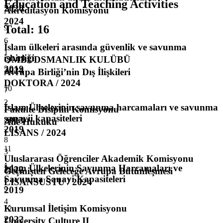
Education and Teaching Activities
2020
Akreditasyon Komisyonu
2024
Total
:
16
9
6
İslam ülkeleri arasında güvenlik ve savunma
1
işbirliği
OMBUDSMANLIK KULÜBÜ
2019
2024
Avrupa Birliği’nin Dış İlişkileri
DOKTORA / 2024
10
7
2
İslam Ülkelerinin savunma harcamaları ve savunma
Fakülte Disiplin Komisyonu
sanayii kapasiteleri
2023
Aile Hukuku
2019
LISANS / 2024
8
11
3
Uluslararası Öğrenciler Akademik Komisyonu
İslam Ülkelerinin Savunma Harcamaları ve
2022
Geçmişten Geleceğe Avrupa Bütünleşmesi
Savunma Sanayi Kapasiteleri
LISANSUSTU / 2024
2019
9
4
Kurumsal İletişim Komisyonu
12
2022
University Culture II