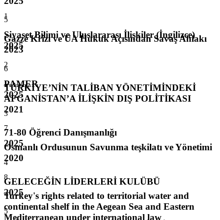
2025
1
5
Siyaset Bilimi ve Uluslararası İlişkiler (İngilizce)
Gazze Krizi ve UA Hukuk Açısından Savaş Ahlakı
2025
2023
2
6
PAMER
TÜRKİYE’NİN TALİBAN YÖNETİMİNDEKİ
2025
AFGANİSTAN’A İLİŞKİN DIŞ POLİTİKASI
2021
3
7
71-80 Öğrenci Danışmanlığı
2025
Osmanlı Ordusunun Savunma teşkilatı ve Yönetimi
2020
4
8
GELECEĞİN LİDERLERİ KULÜBÜ
2025
Turkey's rights related to territorial water and
continental shelf in the Aegean Sea and Eastern
5
Mediterranean under international law