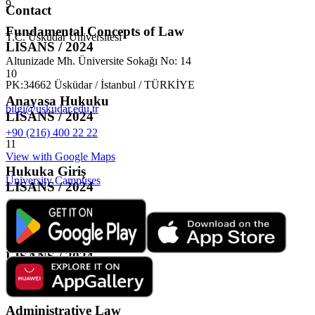
9
Contact
Fundamental Concepts of Law
T.C. Üsküdar Üniversitesi
LISANS / 2024
Altunizade Mh. Üniversite Sokağı No: 14
10
PK:34662 Üsküdar / İstanbul / TÜRKİYE
Anayasa Hukuku
bilgi@uskudar.edu.tr
LISANS / 2024
+90 (216) 400 22 22
11
View with Google Maps
Hukuka Giriş
University Campuses
LISANS / 2024
12
University Culture I
LISANS / 2024
13
Administrative Law