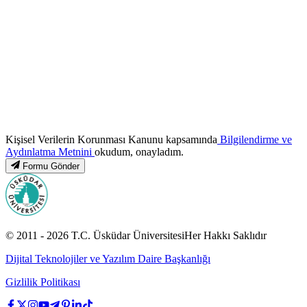
Kişisel Verilerin Korunması Kanunu kapsamında
Bilgilendirme ve
Aydınlatma Metnini
okudum, onayladım.
Formu Gönder
© 2011 -
2026
T.C.
Üsküdar Üniversitesi
Her Hakkı Saklıdır
Dijital Teknolojiler ve Yazılım Daire Başkanlığı
Gizlilik Politikası