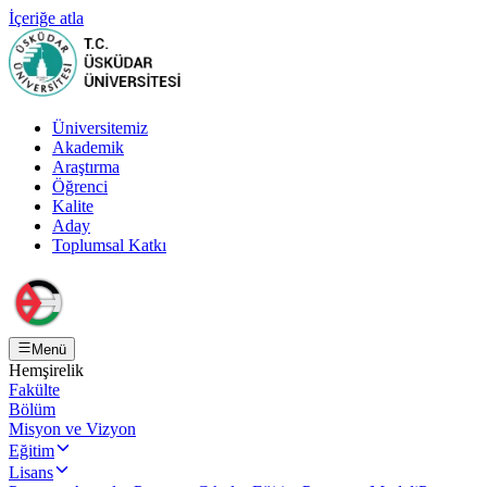
İçeriğe atla
Üniversitemiz
Akademik
Araştırma
Öğrenci
Kalite
Aday
Toplumsal Katkı
Menü
Hemşirelik
Fakülte
Bölüm
Misyon ve Vizyon
Eğitim
Lisans