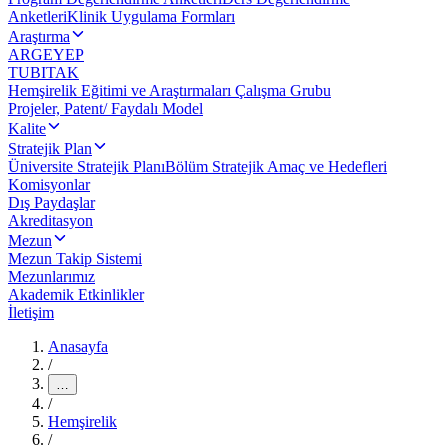
Anketleri
Klinik Uygulama Formları
Araştırma
ARGEYEP
TUBITAK
Hemşirelik Eğitimi ve Araştırmaları Çalışma Grubu
Projeler, Patent/ Faydalı Model
Kalite
Stratejik Plan
Üniversite Stratejik Planı
Bölüm Stratejik Amaç ve Hedefleri
Komisyonlar
Dış Paydaşlar
Akreditasyon
Mezun
Mezun Takip Sistemi
Mezunlarımız
Akademik Etkinlikler
İletişim
Anasayfa
/
…
/
Hemşirelik
/