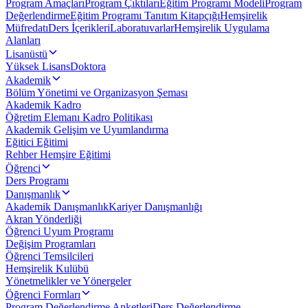
Program Amaçları
Program Çıktıları
Eğitim Programı Modeli
Program
Değerlendirme
Eğitim Programı Tanıtım Kitapçığı
Hemşirelik
Müfredatı
Ders İçerikleri
Laboratuvarlar
Hemşirelik Uygulama
Alanları
Lisanüstü
Yüksek Lisans
Doktora
Akademik
Bölüm Yönetimi ve Organizasyon Şeması
Akademik Kadro
Öğretim Elemanı Kadro Politikası
Akademik Gelişim ve Uyumlandırma
Eğitici Eğitimi
Rehber Hemşire Eğitimi
Öğrenci
Ders Programı
Danışmanlık
Akademik Danışmanlık
Kariyer Danışmanlığı
Akran Yönderliği
Öğrenci Uyum Programı
Değişim Programları
Öğrenci Temsilcileri
Hemşirelik Kulübü
Yönetmelikler ve Yönergeler
Öğrenci Formları
Program Değerlendirme Anketleri
Ders Değerlendirme