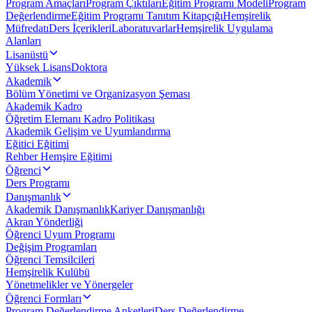
Program Amaçları
Program Çıktıları
Eğitim Programı Modeli
Program
Değerlendirme
Eğitim Programı Tanıtım Kitapçığı
Hemşirelik
Müfredatı
Ders İçerikleri
Laboratuvarlar
Hemşirelik Uygulama
Alanları
Lisanüstü
Yüksek Lisans
Doktora
Akademik
Bölüm Yönetimi ve Organizasyon Şeması
Akademik Kadro
Öğretim Elemanı Kadro Politikası
Akademik Gelişim ve Uyumlandırma
Eğitici Eğitimi
Rehber Hemşire Eğitimi
Öğrenci
Ders Programı
Danışmanlık
Akademik Danışmanlık
Kariyer Danışmanlığı
Akran Yönderliği
Öğrenci Uyum Programı
Değişim Programları
Öğrenci Temsilcileri
Hemşirelik Kulübü
Yönetmelikler ve Yönergeler
Öğrenci Formları
Program Değerlendirme Anketleri
Ders Değerlendirme