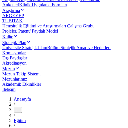
Anketleri
Klinik Uygulama Formları
Araştırma
ARGEYEP
TUBITAK
Hemşirelik Eğitimi ve Araştırmaları Çalışma Grubu
Projeler, Patent/ Faydalı Model
Kalite
Stratejik Plan
Üniversite Stratejik Planı
Bölüm Stratejik Amaç ve Hedefleri
Komisyonlar
Dış Paydaşlar
Akreditasyon
Mezun
Mezun Takip Sistemi
Mezunlarımız
Akademik Etkinlikler
İletişim
Anasayfa
/
…
/
Eğitim
/