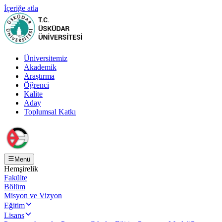
İçeriğe atla
Üniversitemiz
Akademik
Araştırma
Öğrenci
Kalite
Aday
Toplumsal Katkı
Menü
Hemşirelik
Fakülte
Bölüm
Misyon ve Vizyon
Eğitim
Lisans