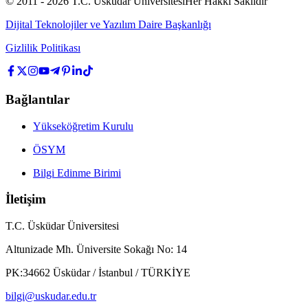
© 2011 -
2026
T.C.
Üsküdar Üniversitesi
Her Hakkı Saklıdır
Dijital Teknolojiler ve Yazılım Daire Başkanlığı
Gizlilik Politikası
Bağlantılar
Yükseköğretim Kurulu
ÖSYM
Bilgi Edinme Birimi
İletişim
T.C. Üsküdar Üniversitesi
Altunizade Mh. Üniversite Sokağı No: 14
PK:34662 Üsküdar / İstanbul / TÜRKİYE
bilgi@uskudar.edu.tr