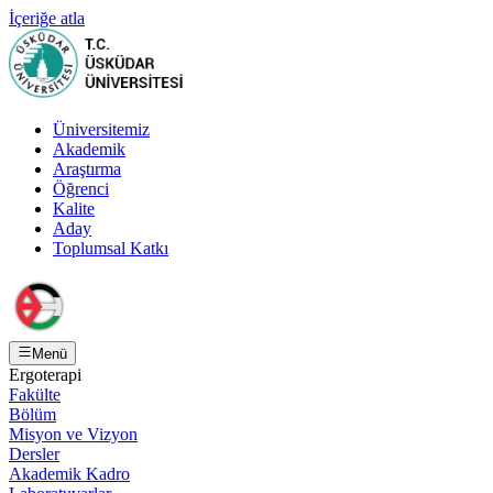
İçeriğe atla
Üniversitemiz
Akademik
Araştırma
Öğrenci
Kalite
Aday
Toplumsal Katkı
Menü
Ergoterapi
Fakülte
Bölüm
Misyon ve Vizyon
Dersler
Akademik Kadro