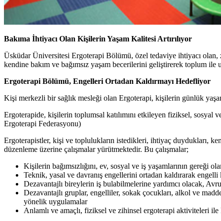
Bakıma İhtiyacı Olan Kişilerin Yaşam Kalitesi Artırılıyor
Üsküdar Üniversitesi Ergoterapi Bölümü, özel tedaviye ihtiyacı olan, z
kendine bakım ve bağımsız yaşam becerilerini geliştirerek toplum ile
Ergoterapi Bölümü, Engelleri Ortadan Kaldırmayı Hedefliyor
Kişi merkezli bir sağlık mesleği olan Ergoterapi, kişilerin günlük yaşa
Ergoterapide, kişilerin toplumsal katılımını etkileyen fiziksel, sosya
Ergoterapi Federasyonu)
Ergoterapistler, kişi ve toplulukların istedikleri, ihtiyaç duydukları, k
düzenleme üzerine çalışmalar yürütmektedir. Bu çalışmalar;
Kişilerin bağımsızlığını, ev, sosyal ve iş yaşamlarının gereği o
Teknik, yasal ve davranış engellerini ortadan kaldırarak engelli k
Dezavantajlı bireylerin iş bulabilmelerine yardımcı olacak, Avr
Dezavantajlı gruplar, engelliler, sokak çocukları, alkol ve madde 
yönelik uygulamalar
Anlamlı ve amaçlı, fiziksel ve zihinsel ergoterapi aktiviteleri ile 