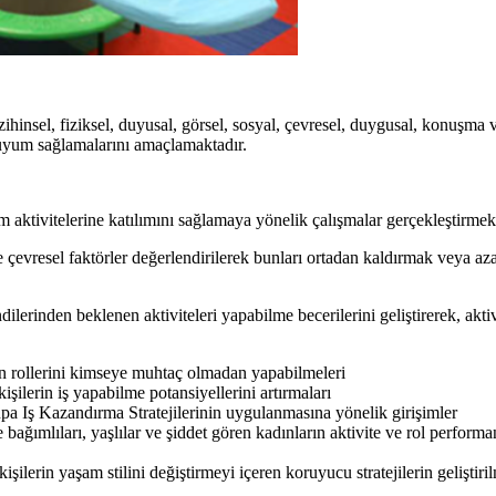
ihinsel, fiziksel, duyusal, görsel, sosyal, çevresel, duygusal, konuşma 
 uyum sağlamalarını amaçlamaktadır.
m aktivitelerine katılımını sağlamaya yönelik çalışmalar gerçekleştirmek
l ve çevresel faktörler değerlendirilerek bunları ortadan kaldırmak vey
endilerinden beklenen aktiviteleri yapabilme becerilerini geliştirerek, akti
lan rollerini kimseye muhtaç olmadan yapabilmeleri
işilerin iş yapabilme potansiyellerini artırmaları
upa Iş Kazandırma Stratejilerinin uygulanmasına yönelik girişimler
bağımlıları, yaşlılar ve şiddet gören kadınların aktivite ve rol performan
kişilerin yaşam stilini değiştirmeyi içeren koruyucu stratejilerin geliştiril