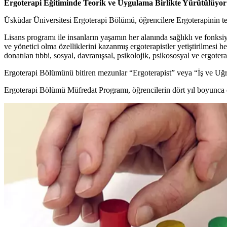
Ergoterapi Eğitiminde Teorik ve Uygulama Birlikte Yürütülüyo
Üsküdar Üniversitesi Ergoterapi Bölümü, öğrencilere Ergoterapinin t
Lisans programı ile insanların yaşamın her alanında sağlıklı ve fonksiy
ve yönetici olma özelliklerini kazanmış ergoterapistler yetiştirilmesi hed
donatılan tıbbi, sosyal, davranışsal, psikolojik, psikososyal ve ergote
Ergoterapi Bölümünü bitiren mezunlar “Ergoterapist” veya “İş ve Uğraş
Ergoterapi Bölümü Müfredat Programı, öğrencilerin dört yıl boyunca ed