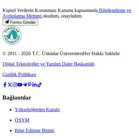
Kişisel Verilerin Korunması Kanunu kapsamında
Bilgilendirme ve
Aydınlatma Metnini
okudum, onayladım.
Formu Gönder
© 2011 -
2026
T.C.
Üsküdar Üniversitesi
Her Hakkı Saklıdır
Dijital Teknolojiler ve Yazılım Daire Başkanlığı
Gizlilik Politikası
Bağlantılar
Yükseköğretim Kurulu
ÖSYM
Bilgi Edinme Birimi