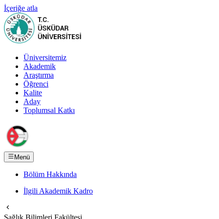
İçeriğe atla
Üniversitemiz
Akademik
Araştırma
Öğrenci
Kalite
Aday
Toplumsal Katkı
Menü
Bölüm Hakkında
İlgili Akademik Kadro
Sağlık Bilimleri Fakültesi