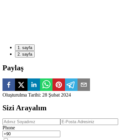
Doç.Dr.
Ayça DEMİR YILDIRIM
1
. sayfa
2
. sayfa
Paylaş
Oluşturulma Tarihi
:
28 Şubat 2024
Sizi Arayalım
Phone