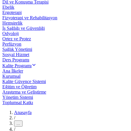
Dil ve Konuşma Terapisi
Ebelik
Ergoterapi
Fizyoterapi ve Rehabilitasyon
Hemşirelik
İş Sağlığı ve Güvenliği
Odyoloji
Ortez ve Protez
Perfüzyon
Sağlık Yönetimi
Sosyal Hizmet
Ders Programı
Kalite Programı
Ana İlkeler
Kurumsal
Kalite Güvence Sistemi
Eğitim ve Öğretim
Araştırma ve Geliştirme
Yönetim Sistemi
Toplumsal Katkı
Anasayfa
/
…
/