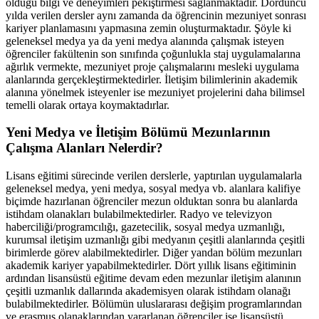
olduğu bilgi ve deneyimleri pekiştirmesi sağlanmaktadır. Dördüncü
yılda verilen dersler aynı zamanda da öğrencinin mezuniyet sonrası
kariyer planlamasını yapmasına zemin oluşturmaktadır. Şöyle ki
geleneksel medya ya da yeni medya alanında çalışmak isteyen
öğrenciler fakültenin son sınıfında çoğunlukla staj uygulamalarına
ağırlık vermekte, mezuniyet proje çalışmalarını mesleki uygulama
alanlarında gerçekleştirmektedirler. İletişim bilimlerinin akademik
alanına yönelmek isteyenler ise mezuniyet projelerini daha bilimsel
temelli olarak ortaya koymaktadırlar.
Yeni Medya ve İletişim Bölümü Mezunlarının
Çalışma Alanları Nelerdir?
Lisans eğitimi sürecinde verilen derslerle, yaptırılan uygulamalarla
geleneksel medya, yeni medya, sosyal medya vb. alanlara kalifiye
biçimde hazırlanan öğrenciler mezun olduktan sonra bu alanlarda
istihdam olanakları bulabilmektedirler. Radyo ve televizyon
haberciliği/programcılığı, gazetecilik, sosyal medya uzmanlığı,
kurumsal iletişim uzmanlığı gibi medyanın çeşitli alanlarında çeşitli
birimlerde görev alabilmektedirler. Diğer yandan bölüm mezunları
akademik kariyer yapabilmektedirler. Dört yıllık lisans eğitiminin
ardından lisansüstü eğitime devam eden mezunlar iletişim alanının
çeşitli uzmanlık dallarında akademisyen olarak istihdam olanağı
bulabilmektedirler. Bölümün uluslararası değişim programlarından
ve erasmus olanaklarından yararlanan öğrenciler ise lisansüstü