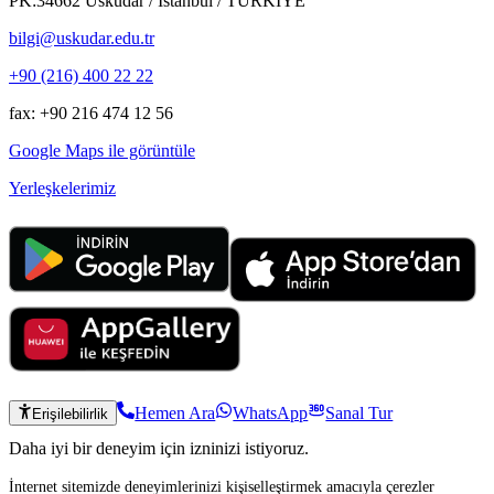
PK:34662 Üsküdar / İstanbul / TÜRKİYE
bilgi@uskudar.edu.tr
+90 (216) 400 22 22
fax: +90 216 474 12 56
Google Maps ile görüntüle
Yerleşkelerimiz
Hemen Ara
WhatsApp
Sanal Tur
Erişilebilirlik
Daha iyi bir deneyim için izninizi istiyoruz.
İnternet sitemizde deneyimlerinizi kişiselleştirmek amacıyla çerezler