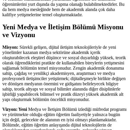
öğrenimlerini yurt dışında da yapma olanağı bulabilmektedirler. Bu
da hem medya mesleğinde hem de akademik alanda çok daha
kalifiye yetişmelerine temel oluşturmaktadır.
Yeni Medya ve İletişim Bölümü Misyonu
ve Vizyonu
Misyon:
Sürekli gelişen, dijital iletişim teknolojileriyle de yeni
yönelimler kazanan medya sektörüne akademik içerik
oluşturabilecek eleştirel düşünce ve sosyal duyarlılığı yüksek, teorik
olarak öğrendiklerini pratikte de kullanabilen bireylerin yetişmesini
sağlamak bölümün temel misyonudur. Zengin akademik donanıma
sahip, çağdaş ve yenilikçi akademisyen, araştırmacı ve medya
profesyoneli iletişimciler yetiştirmek; dijitalleşmeyle birlikte değişen
ve dönüşen medyanın önemini ve gidişatını belirleyecek bilgiye
sahip, teorik altyapı ve sosyal bilimler alanında diğer disiplinlerle
işbirliği yapabilecek bilimsel ve pratik düzeyi yüksek akademik alt
yapı oluşturmak bölümün öncelikli misyonudur.
Vizyon: Yeni
Medya ve İletişim Bölümü izlediği müfredat programı
ve yürütmekte olduğu eğitim öğretim faaliyetiyle yalnızca bugün
için değil, gelecekte de alanının en iyisi olmayı planlamaktadır.
Bölümde, eğitim öğretim anlayışında dijital teknolojilerin de