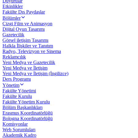
Duyurular
Etkinlikler
Fakülte Dış Paydaşlar
Bölümler
Çizgi Film ve Animasyon
Dijital Oyun Tasarımı
Gazetecilik
Görsel iletişim Tasarımı
Halkla İlişkiler ve Tanıtım
Radyo, Televizyon ve Sinema
Reklamcılık
Yeni Medya ve Gazetecilik
Yeni Medya ve İletişim
Yeni Medya ve İletişim (İngilizce)
Ders Programı
Yönetim
Fakülte Yönetimi
Fakülte Kurulu
Fakülte Yönetim Kurulu
Bölüm Başkanlıkları
Erasmus Koordinatörlüğü
Bologna Koordinatörlüğü
Komisyonlar
Web Sorumluları
Akademik Kadro