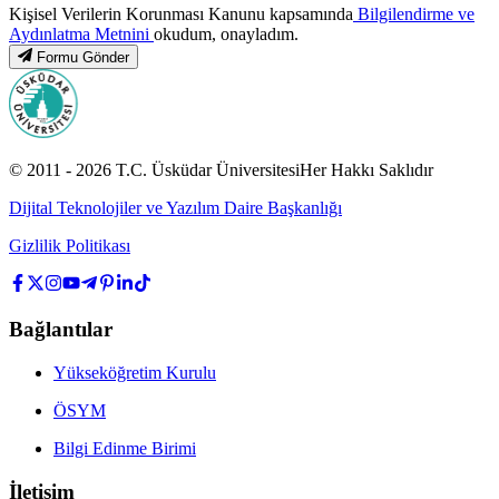
Kişisel Verilerin Korunması Kanunu kapsamında
Bilgilendirme ve
Aydınlatma Metnini
okudum, onayladım.
Formu Gönder
© 2011 -
2026
T.C.
Üsküdar Üniversitesi
Her Hakkı Saklıdır
Dijital Teknolojiler ve Yazılım Daire Başkanlığı
Gizlilik Politikası
Bağlantılar
Yükseköğretim Kurulu
ÖSYM
Bilgi Edinme Birimi
İletişim