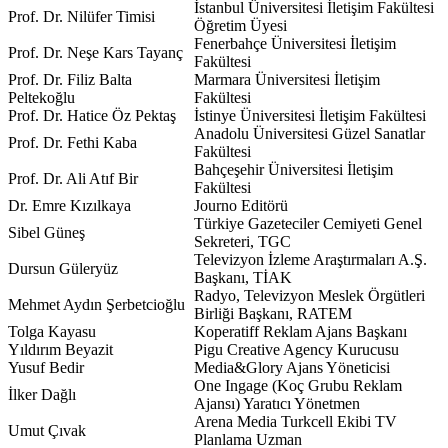
İstanbul Üniversitesi İletişim Fakültesi
Prof. Dr. Nilüfer Timisi
Öğretim Üyesi
Fenerbahçe Üniversitesi İletişim
Prof. Dr. Neşe Kars Tayanç
Fakültesi
Prof. Dr. Filiz Balta
Marmara Üniversitesi İletişim
Peltekoğlu
Fakültesi
Prof. Dr. Hatice Öz Pektaş
İstinye Üniversitesi İletişim Fakültesi
Anadolu Üniversitesi Güzel Sanatlar
Prof. Dr. Fethi Kaba
Fakültesi
Bahçeşehir Üniversitesi İletişim
Prof. Dr. Ali Atıf Bir
Fakültesi
Dr. Emre Kızılkaya
Journo Editörü
Türkiye Gazeteciler Cemiyeti Genel
Sibel Güneş
Sekreteri, TGC
Televizyon İzleme Araştırmaları A.Ş.
Dursun Güleryüz
Başkanı, TİAK
Radyo, Televizyon Meslek Örgütleri
Mehmet Aydın Şerbetcioğlu
Birliği Başkanı, RATEM
Tolga Kayasu
Koperatiff Reklam Ajans Başkanı
Yıldırım Beyazit
Pigu Creative Agency Kurucusu
Yusuf Bedir
Media&Glory Ajans Yöneticisi
One Ingage (Koç Grubu Reklam
İlker Dağlı
Ajansı) Yaratıcı Yönetmen
Arena Media Turkcell Ekibi TV
Umut Çıvak
Planlama Uzman