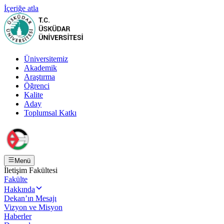
İçeriğe atla
Üniversitemiz
Akademik
Araştırma
Öğrenci
Kalite
Aday
Toplumsal Katkı
Menü
İletişim Fakültesi
Fakülte
Hakkında
Dekan’ın Mesajı
Vizyon ve Misyon
Haberler