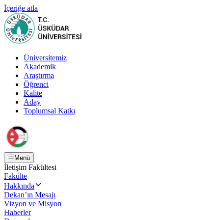
İçeriğe atla
Üniversitemiz
Akademik
Araştırma
Öğrenci
Kalite
Aday
Toplumsal Katkı
Menü
İletişim Fakültesi
Fakülte
Hakkında
Dekan’ın Mesajı
Vizyon ve Misyon
Haberler