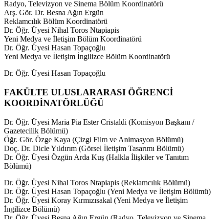
Radyo, Televizyon ve Sinema Bölüm Koordinatörü
Arş. Gör. Dr. Besna Ağın Ergün
Reklamcılık Bölüm Koordinatörü
Dr. Öğr. Üyesi Nihal Toros Ntapiapis
Yeni Medya ve İletişim Bölüm Koordinatörü
Dr. Öğr. Üyesi Hasan Topaçoğlu
Yeni Medya ve İletişim İngilizce Bölüm Koordinatörü
Dr. Öğr. Üyesi Hasan Topaçoğlu
FAKÜLTE ULUSLARARASI ÖĞRENCİ
KOORDİNATÖRLÜĞÜ
Dr. Öğr. Üyesi Maria Pia Ester Cristaldi (Komisyon Başkanı /
Gazetecilik Bölümü)
Öğr. Gör. Özge Kaya (Çizgi Film ve Animasyon Bölümü)
Doç. Dr. Dicle Yıldırım (Görsel İletişim Tasarımı Bölümü)
Dr. Öğr. Üyesi Özgün Arda Kuş (Halkla İlişkiler ve Tanıtım
Bölümü)
Dr. Öğr. Üyesi Nihal Toros Ntapiapis (Reklamcılık Bölümü)
Dr. Öğr. Üyesi Hasan Topaçoğlu (Yeni Medya ve İletişim Bölümü)
Dr. Öğr. Üyesi Koray Kırmızısakal (Yeni Medya ve İletişim
İngilizce Bölümü)
Dr. Öğr. Üyesi Besna Ağın Ergün (Radyo, Televizyon ve Sinema