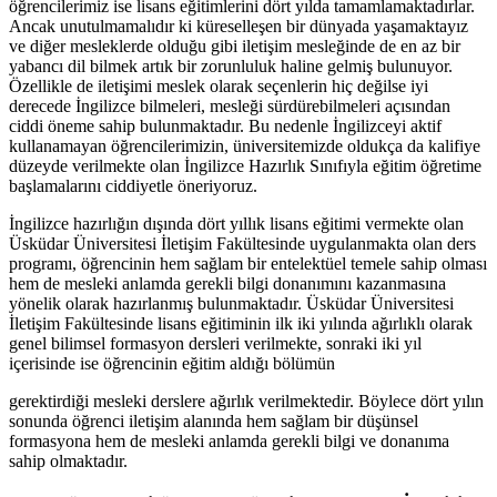
öğrencilerimiz ise lisans eğitimlerini dört yılda tamamlamaktadırlar.
Ancak unutulmamalıdır ki küreselleşen bir dünyada yaşamaktayız
ve diğer mesleklerde olduğu gibi iletişim mesleğinde de en az bir
yabancı dil bilmek artık bir zorunluluk haline gelmiş bulunuyor.
Özellikle de iletişimi meslek olarak seçenlerin hiç değilse iyi
derecede İngilizce bilmeleri, mesleği sürdürebilmeleri açısından
ciddi öneme sahip bulunmaktadır. Bu nedenle İngilizceyi aktif
kullanamayan öğrencilerimizin, üniversitemizde oldukça da kalifiye
düzeyde verilmekte olan İngilizce Hazırlık Sınıfıyla eğitim öğretime
başlamalarını ciddiyetle öneriyoruz.
İngilizce hazırlığın dışında dört yıllık lisans eğitimi vermekte olan
Üsküdar Üniversitesi İletişim Fakültesinde uygulanmakta olan ders
programı, öğrencinin hem sağlam bir entelektüel temele sahip olması
hem de mesleki anlamda gerekli bilgi donanımını kazanmasına
yönelik olarak hazırlanmış bulunmaktadır. Üsküdar Üniversitesi
İletişim Fakültesinde lisans eğitiminin ilk iki yılında ağırlıklı olarak
genel bilimsel formasyon dersleri verilmekte, sonraki iki yıl
içerisinde ise öğrencinin eğitim aldığı bölümün
gerektirdiği mesleki derslere ağırlık verilmektedir. Böylece dört yılın
sonunda öğrenci iletişim alanında hem sağlam bir düşünsel
formasyona hem de mesleki anlamda gerekli bilgi ve donanıma
sahip olmaktadır.