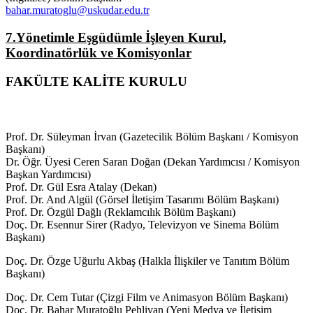
bahar.muratoglu@uskudar.edu.tr
7.Yönetimle Eşgüdümle İşleyen Kurul,
Koordinatörlük ve Komisyonlar
FAKÜLTE KALİTE KURULU
Prof. Dr. Süleyman İrvan (Gazetecilik Bölüm Başkanı / Komisyon
Başkanı)
Dr. Öğr. Üyesi Ceren Saran Doğan (Dekan Yardımcısı / Komisyon
Başkan Yardımcısı)
Prof. Dr. Gül Esra Atalay (Dekan)
Prof. Dr. And Algül (Görsel İletişim Tasarımı Bölüm Başkanı)
Prof. Dr. Özgül Dağlı (Reklamcılık Bölüm Başkanı)
Doç. Dr. Esennur Sirer (Radyo, Televizyon ve Sinema Bölüm
Başkanı)
Doç. Dr. Özge Uğurlu Akbaş (Halkla İlişkiler ve Tanıtım Bölüm
Başkanı)
Doç. Dr. Cem Tutar (Çizgi Film ve Animasyon Bölüm Başkanı)
Doç. Dr. Bahar Muratoğlu Pehlivan (Yeni Medya ve İletişim