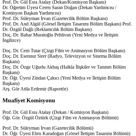
Prof. Dr. Gül Esra Atalay (Dekan/Komisyon Başkanı)
Dr. Öğretim Üyesi Ceren Saran Doğan (Dekan Yardımcısı /
Komisyon Başkan Yardımcısı)
Prof. Dr. Süleyman İrvan (Gazetecilik Bölüm Başkanı)
Prof. Dr. And Algül (Görsel İletişim Tasarımı Bölüm Başkanı) Prof.
Dr. Özgül Dağlı (Reklamcılık Bölüm Başkanı)
Doç. Dr. Bahar Muratoğlu Pehlivan (Yeni Medya ve İletişim
İngilizce)
Doç. Dr. Cem Tutar (Çizgi Film ve Animasyon Bölüm Başkanı)
Doç. Dr. Esennur Sirer (Radyo, Televizyon ve Sinema Bölüm
Başkanı)
Doç. Dr. Özge Uğurlu Akbaş (Halkla İlişkiler ve Tanıtım Bölüm
Başkanı)
Dr. Öğr. Üyesi Zindan Çakıcı (Yeni Medya ve İletişim Bölüm
Başkanı)
Arş. Gör Atila Erdemir (Raportör)
Muafiyet Komisyonu
Prof. Dr. Gül Esra Atalay (Dekan / Komisyon Başkanı)
Öğr. Gör. Özgül Öztürk (Çizgi Film ve Animasyon Bölümü)
Prof. Dr. Süleyman İrvan (Gazetecilik Bölümü)
Dr. Öğr. Üyesi Ebru Karadoğan (Görsel İletişim Tasarımı Bölümü)