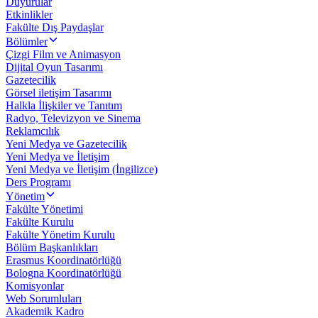
Duyurular
Etkinlikler
Fakülte Dış Paydaşlar
Bölümler
Çizgi Film ve Animasyon
Dijital Oyun Tasarımı
Gazetecilik
Görsel iletişim Tasarımı
Halkla İlişkiler ve Tanıtım
Radyo, Televizyon ve Sinema
Reklamcılık
Yeni Medya ve Gazetecilik
Yeni Medya ve İletişim
Yeni Medya ve İletişim (İngilizce)
Ders Programı
Yönetim
Fakülte Yönetimi
Fakülte Kurulu
Fakülte Yönetim Kurulu
Bölüm Başkanlıkları
Erasmus Koordinatörlüğü
Bologna Koordinatörlüğü
Komisyonlar
Web Sorumluları
Akademik Kadro