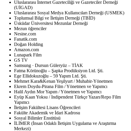
Uluslararası İnternet Gazeteciliği ve Gazeteciler Derneği
(UİGAD)
Uluslararası Sosyal Medya Kullanıcıları Derneği (USMEK)
Toplumsal Bilgi ve İletişim Derneği (TBİD)
Üsküdar Üniversitesi Mezunlar Derneği
Mezun öğrenciler
Nesine.com
Fanatik.com
Doğan Holding
Amazon.com
Lunapark Film
GS TV
Samsung · Dursun Güleryüz – TİAK
Fatma Körünoğlu – Şapka Prodüksiyon Ltd. Şti.
Ege Ellidokuzoğlu – 59 Yapım Ltd. Şti.
Mehmet Kara&Kenan Yeşilyurt / Muhabir-Yönetmen
Ekrem Doydu-Pirana Film / Yönetmen ve Yapımcı
Halil Aydın Mor Yapım / Yönetmen ve Yapımcı
Eyüp Kaan Yoksu / Indipendent Türkçe Yazarı/Repo Film
Yapımcı
İletişim Fakültesi Lisans Öğrencileri
Fakülte Akademik ve İdari Kadrosu
Sosyal Bilimler Enstitüsü
İLİMER (İnsan Odaklı İletişim Uygulama ve Araştırma
Merkezi)