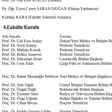
Prof. Dr. Gül Esra ATALAY (Dekan)
Dr. Öğr. Üyesi Ceren SARAN DOĞAN (Dekan Yardımcısı)
Kubilay KARA (Fakülte Sekreteri Asistanı)
4.Fakülte Kurulu
Adı-Soyadı
Ünvanı
Prof. Dr. Gül Esra Atalay
Dekan/Yeni Medya ve İletişim B
Prof. Dr. Sevil Atasoy
Profesör Temsilcisi
Prof. Dr. Muhsin Konuk
Profesör Temsilcisi
Prof. Dr. Belkıs Atasever
Profesör Temsilcisi
Prof. Dr. Süleyman İrvan
Gazetecilik Bölüm Başkanı
Doç. Dr. Cem Tutar
Çizgi Film ve Animasyon Bölüm
Doç. Dr. Bahar Muratoğlu Pehlivan
Yeni Medya ve İletişim (İngiliz
Prof. Dr. And Algül
Görsel İletişim Tasarımı Bölüm 
Prof. Dr. Özgül Dağlı
Reklamcılık Bölüm Başkanı
Doç. Dr. Esennur Sirer
Radyo ve Televizyon Bölüm Baş
Doç. Dr. Özge Uğurlu
Halkla İlişkiler ve Tanıtım Bölü
Doç. Dr. Cihan Becan
Doçent Temsilcisi
Doç. Dr. Feride Zeynep Güder
Doçent Temsilcisi