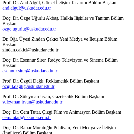
Prof. Dr. And Algül, Görsel İletişim Tasarımı Bölüm Başkanı
and.algul@uskudar.edu.tr
Doç. Dr. Özge Uğurlu Akbaş, Halkla İlişkiler ve Tanıtım Bölüm
Başkanı
ozge.ugurlu@uskudar.edu.tr
Dr. Öğr. Üyesi Zindan Çakıcı Yeni Medya ve İletişim Bölüm
Başkanı
zindan.cakici@uskudar.edu.tr
Doç. Dr. Esennur Sirer, Radyo Televizyon ve Sinema Bölüm
Başkanı
esennur.sirer@uskudar.edu.tr
Prof. Dr. Özgül Dağlı, Reklamcılık Bölüm Başkanı
ozgul.dagli@uskudar.edu.tr
Prof. Dr. Süleyman İrvan, Gazetecilik Bölüm Başkanı
suleyman.irvan@uskudar.edu.tr
Doç. Dr. Cem Tutar, Çizgi Film ve Animasyon Bölüm Başkanı
cem.tutar@uskudar.edu.tr
Doç. Dr. Bahar Muratoğlu Pehlivan, Yeni Medya ve İletişim
(İngilizce) Bölüm Başkanı