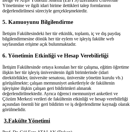
Belge ve Arşiv Yönetim Sistemi (EBYS) üzerinden Üniversite
Yönetimine ve ilgili idari birime ilettikleri talep formlarının
değerlendirilmesi süreciyle gerçekleşmektedir.
5. Kamuoyunu Bilgilendirme
İletişim Fakültesindeki her tür etkinlik, toplantı, iç ve dış paydaş
bilgilendirmesine dönük her tür eylem ve işleyiş fakülte web
sayfasından erişime açık bulunmaktadır.
6. Yönetimin Etkinliği ve Hesap Verebilirliği
İletişim Fakültesinde ortaya konulan her tür çalışma, eğitim öğretime
ilişkin her tür işleyiş üniversitenin ilgili birimlerinde (idari
direktörlükler, üniversite senatosu, üniversite yönetim kurulu vb.)
görüşülmekte; çalışan memnuniyet anketleriyle de fakültenin
işleyişine ilişkin çalışan geri bildirimleri alınarak
değerlendirilmektedir. Ayrıca öğrenci memnuniyet anketleri ve
Çözüm Merkezi verileri de fakültenin etkinliği ve hesap verebilirliği
açısından önemli bir geri bildirim ve iş değerlendirme kaynağı olarak
görülmelidir.
3.Fakülte Yönetimi