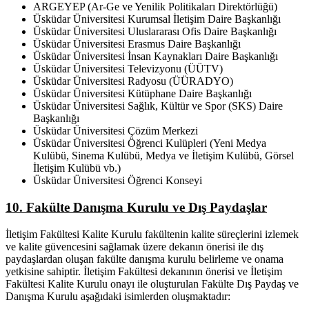
ARGEYEP (Ar-Ge ve Yenilik Politikaları Direktörlüğü)
Üsküdar Üniversitesi Kurumsal İletişim Daire Başkanlığı
Üsküdar Üniversitesi Uluslararası Ofis Daire Başkanlığı
Üsküdar Üniversitesi Erasmus Daire Başkanlığı
Üsküdar Üniversitesi İnsan Kaynakları Daire Başkanlığı
Üsküdar Üniversitesi Televizyonu (ÜÜTV)
Üsküdar Üniversitesi Radyosu (ÜÜRADYO)
Üsküdar Üniversitesi Kütüphane Daire Başkanlığı
Üsküdar Üniversitesi Sağlık, Kültür ve Spor (SKS) Daire
Başkanlığı
Üsküdar Üniversitesi Çözüm Merkezi
Üsküdar Üniversitesi Öğrenci Kulüpleri (Yeni Medya
Kulübü, Sinema Kulübü, Medya ve İletişim Kulübü, Görsel
İletişim Kulübü vb.)
Üsküdar Üniversitesi Öğrenci Konseyi
10. Fakülte Danışma Kurulu ve Dış Paydaşlar
İletişim Fakültesi Kalite Kurulu fakültenin kalite süreçlerini izlemek
ve kalite güvencesini sağlamak üzere dekanın önerisi ile dış
paydaşlardan oluşan fakülte danışma kurulu belirleme ve onama
yetkisine sahiptir. İletişim Fakültesi dekanının önerisi ve İletişim
Fakültesi Kalite Kurulu onayı ile oluşturulan Fakülte Dış Paydaş ve
Danışma Kurulu aşağıdaki isimlerden oluşmaktadır: