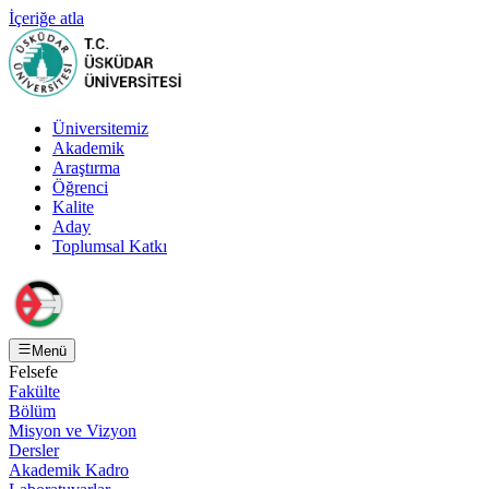
İçeriğe atla
Üniversitemiz
Akademik
Araştırma
Öğrenci
Kalite
Aday
Toplumsal Katkı
Menü
Felsefe
Fakülte
Bölüm
Misyon ve Vizyon
Dersler
Akademik Kadro