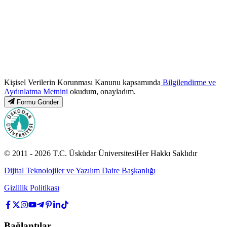
Kişisel Verilerin Korunması Kanunu kapsamında
Bilgilendirme ve
Aydınlatma Metnini
okudum, onayladım.
Formu Gönder
© 2011 -
2026
T.C.
Üsküdar Üniversitesi
Her Hakkı Saklıdır
Dijital Teknolojiler ve Yazılım Daire Başkanlığı
Gizlilik Politikası
Bağlantılar