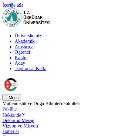
İçeriğe atla
Üniversitemiz
Akademik
Araştırma
Öğrenci
Kalite
Aday
Toplumsal Katkı
Menü
Mühendislik ve Doğa Bilimleri Fakültesi
Fakülte
Hakkında
Dekan’ın Mesajı
Vizyon ve Misyon
Haberler