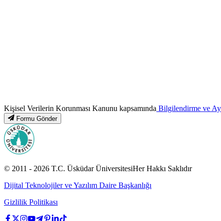
Kişisel Verilerin Korunması Kanunu kapsamında
Bilgilendirme ve A
Formu Gönder
© 2011 -
2026
T.C.
Üsküdar Üniversitesi
Her Hakkı Saklıdır
Dijital Teknolojiler ve Yazılım Daire Başkanlığı
Gizlilik Politikası