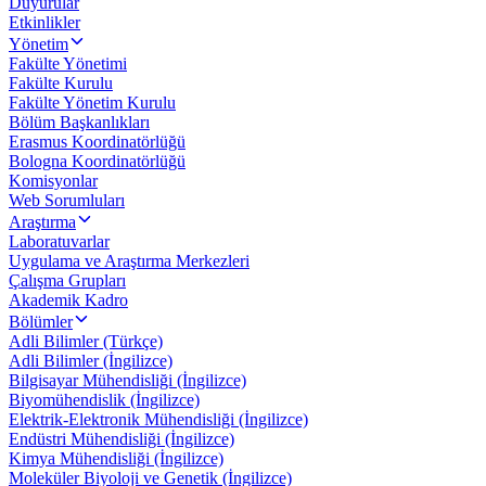
Duyurular
Etkinlikler
Yönetim
Fakülte Yönetimi
Fakülte Kurulu
Fakülte Yönetim Kurulu
Bölüm Başkanlıkları
Erasmus Koordinatörlüğü
Bologna Koordinatörlüğü
Komisyonlar
Web Sorumluları
Araştırma
Laboratuvarlar
Uygulama ve Araştırma Merkezleri
Çalışma Grupları
Akademik Kadro
Bölümler
Adli Bilimler (Türkçe)
Adli Bilimler (İngilizce)
Bilgisayar Mühendisliği (İngilizce)
Biyomühendislik (İngilizce)
Elektrik-Elektronik Mühendisliği (İngilizce)
Endüstri Mühendisliği (İngilizce)
Kimya Mühendisliği (İngilizce)
Moleküler Biyoloji ve Genetik (İngilizce)