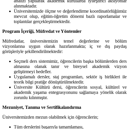
analizi yapılarak akademik kurullarda iyileştirici aksiyonlar
alınmaktadır.
Üniversitemizde ölçme ve değerlendirme koordinatörlüğümüz
mevcut olup, eğitim-öğretim dönemi bazlı raporlamalar ve
toplantılar gerçekleştirmektedir.
Program İçeriği, Müfredat ve Yöntemler
Müfredatlar, üniversitemizin temel değerlerine ve bölüm
vizyonlarına uygun olarak hazırlanmakta; iç ve dış paydaş
görüşleriyle şekillendirilmektedir:
Seçmeli ders sistemimiz, öğrencilerin başka bölümlerden ders
almasına olanak tanır ve bireysel akademik vizyon
geliştirmeyi hedefler.
Uygulamalı dersler, staj programları, sektör iş birlikleri ile
teorik bilgi pratiğe dönüştürülmektedir.
Üniversite Kültürü dersi, öğrencilerin sosyal, kültürel ve
akademik yaşama entegrasyonunu sağlamaya yönelik olarak
zorunlu kılınmıştır.
Mezuniyet, Tanıma ve Sertifikalandırma
Üniversitemizden mezun olabilmek için öğrencilerin;
Tüm derslerini başarıyla tamamlaması,