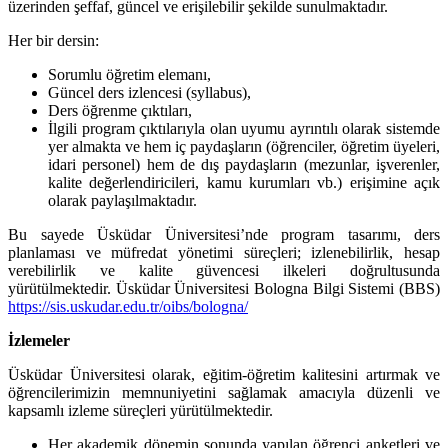
üzerinden şeffaf, güncel ve erişilebilir şekilde sunulmaktadır.
Her bir dersin:
Sorumlu öğretim elemanı,
Güncel ders izlencesi (syllabus),
Ders öğrenme çıktıları,
İlgili program çıktılarıyla olan uyumu ayrıntılı olarak sistemde
yer almakta ve hem iç paydaşların (öğrenciler, öğretim üyeleri,
idari personel) hem de dış paydaşların (mezunlar, işverenler,
kalite değerlendiricileri, kamu kurumları vb.) erişimine açık
olarak paylaşılmaktadır.
Bu sayede Üsküdar Üniversitesi’nde program tasarımı, ders
planlaması ve müfredat yönetimi süreçleri; izlenebilirlik, hesap
verebilirlik ve kalite güvencesi ilkeleri doğrultusunda
yürütülmektedir. Üsküdar Üniversitesi Bologna Bilgi Sistemi (BBS)
https://sis.uskudar.edu.tr/oibs/bologna/
İzlemeler
Üsküdar Üniversitesi olarak, eğitim-öğretim kalitesini artırmak ve
öğrencilerimizin memnuniyetini sağlamak amacıyla düzenli ve
kapsamlı izleme süreçleri yürütülmektedir.
Her akademik dönemin sonunda yapılan öğrenci anketleri ve