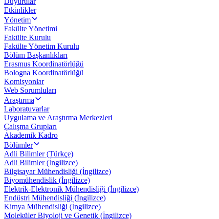
Duyurular
Etkinlikler
Yönetim
Fakülte Yönetimi
Fakülte Kurulu
Fakülte Yönetim Kurulu
Bölüm Başkanlıkları
Erasmus Koordinatörlüğü
Bologna Koordinatörlüğü
Komisyonlar
Web Sorumluları
Araştırma
Laboratuvarlar
Uygulama ve Araştırma Merkezleri
Çalışma Grupları
Akademik Kadro
Bölümler
Adli Bilimler (Türkçe)
Adli Bilimler (İngilizce)
Bilgisayar Mühendisliği (İngilizce)
Biyomühendislik (İngilizce)
Elektrik-Elektronik Mühendisliği (İngilizce)
Endüstri Mühendisliği (İngilizce)
Kimya Mühendisliği (İngilizce)
Moleküler Biyoloji ve Genetik (İngilizce)