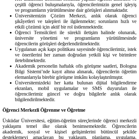
çeşitli öğrenci buluşmalarıyla, öğrencilerimizin genel işleyiş
ve programların yürütülmesine dair görüşleri alınmaktadır.
Üniversitemizin Çözüm Merkezi, anlık olarak öğrenci
şikâyetleri ve talepleri ile ilgilenmekte; sorunların hızlı ve
etkili çözümü için aktif bir rol üstlenmektedir.
Öğrenci Temsilcileri ile sürekli iletişim halinde olunarak,
üniversite yönetimi ve programların yürütülmesinde
öğrencilerin görüşleri değerlendirilmektedir.
Uygulanan açık kapı politikası sayesinde öğrencilerimiz, istek
ve önerilerini her zaman doğrudan yetkili kişi ve birimlere
iletebilmektedir.
Akademik personelin haftalık ofis görüşme saatleri, Bologna
Bilgi Sistemi’nde kayıt altına alınarak, öğrencilerin öğretim
elemanlarıyla birebir görüşme imkânı kolaylaştırılmıştır.
Üniversitemizdeki her katta bulunan dijital bilgilendirme
ekranları, mobil uygulamalar ve SMS duyuruları ile
öğrencilerimiz güncel ve doğru bilgilerle anlık olarak
bilgilendirilmektedir.
Öğrenci Merkezli Öğrenme ve Öğretme
Üsküdar Üniversitesi, eğitim-öğretim süreçlerinde öğrenci merkezli
yaklaşımı temel ilke olarak benimsemektedir. Öğrencilerin
akademik, sosyal ve kişisel gelişimlerini bütüncül şekilde
desteklemeyi amaçlayan bu yaklaşım, planlama, uygulama,