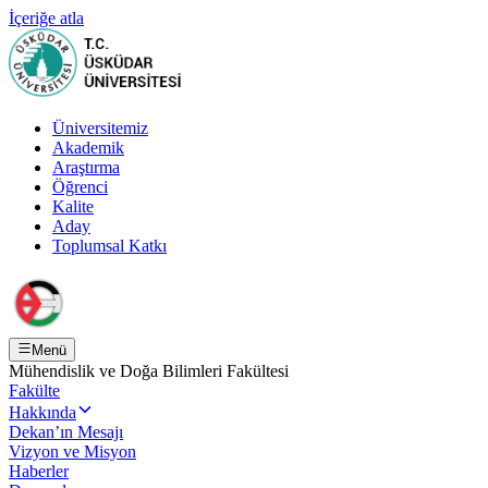
İçeriğe atla
Üniversitemiz
Akademik
Araştırma
Öğrenci
Kalite
Aday
Toplumsal Katkı
Menü
Mühendislik ve Doğa Bilimleri Fakültesi
Fakülte
Hakkında
Dekan’ın Mesajı
Vizyon ve Misyon
Haberler