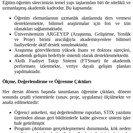
Eğitim-öğretim sürecimizin temel yapı taşlarından biri de nitelikli ve
uzmanlaşmış akademik kadrodur. Bu kapsamda:
Öğretim elemanlarının uzmanlık alanlarında ders vermesi
desteklenmekte, bilimsel araştırmalar için fon ve izin
olanakları sağlanmaktadır.
Üniversitemizin ARGEYEP (Araştırma, Geliştirme, Yenilik
ve Proje) birimi aracılığıyla akademisyenlere bilimsel
faaliyetlerde aktif destek sunulmaktadır.
Araştırma görevlilerinin yüksek lisans ve doktora süreçleri,
akademik gelişim hedefiyle sistemli olarak desteklenmektedir.
Akıllı Faaliyet Takip Sistemi (FTSmart) ile akademik
performans izlenmekte, veriye dayalı gelişim planları
yapılmaktadır.
Ölçme, Değerlendirme ve Öğrenme Çıktıları
Her dersin dönem başında tanımlanan öğrenme çıktıları, dönem
sonunda çeşitli yöntemlerle (sınav, proje, uygulama) ölçülmekte ve
analiz edilmektedir:
Öğrenci anketleri, staj değerlendirme raporları, STIX yazılımı
üzerinden alınan geri bildirimlerle kalite güvence sistemi işler
hale getirilmiştir.
Program çıktılarının gerçekleşmemesi durumunda, kök neden