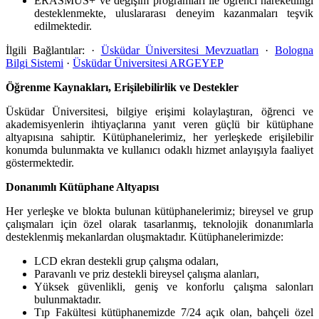
ERASMUS+ ve değişim programları ile öğrenci hareketliliği
desteklenmekte, uluslararası deneyim kazanmaları teşvik
edilmektedir.
İlgili Bağlantılar: ·
Üsküdar Üniversitesi Mevzuatları
·
Bologna
Bilgi Sistemi
·
Üsküdar Üniversitesi ARGEYEP
Öğrenme Kaynakları, Erişilebilirlik ve Destekler
Üsküdar Üniversitesi, bilgiye erişimi kolaylaştıran, öğrenci ve
akademisyenlerin ihtiyaçlarına yanıt veren güçlü bir kütüphane
altyapısına sahiptir. Kütüphanelerimiz, her yerleşkede erişilebilir
konumda bulunmakta ve kullanıcı odaklı hizmet anlayışıyla faaliyet
göstermektedir.
Donanımlı Kütüphane Altyapısı
Her yerleşke ve blokta bulunan kütüphanelerimiz; bireysel ve grup
çalışmaları için özel olarak tasarlanmış, teknolojik donanımlarla
desteklenmiş mekanlardan oluşmaktadır. Kütüphanelerimizde:
LCD ekran destekli grup çalışma odaları,
Paravanlı ve priz destekli bireysel çalışma alanları,
Yüksek güvenlikli, geniş ve konforlu çalışma salonları
bulunmaktadır.
Tıp Fakültesi kütüphanemizde 7/24 açık olan, bahçeli özel