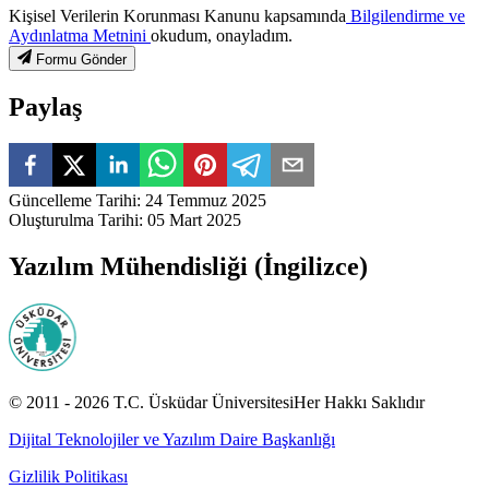
Kişisel Verilerin Korunması Kanunu kapsamında
Bilgilendirme ve
Aydınlatma Metnini
okudum, onayladım.
Formu Gönder
Paylaş
Güncelleme Tarihi
:
24 Temmuz 2025
Oluşturulma Tarihi
:
05 Mart 2025
Yazılım Mühendisliği (İngilizce)
© 2011 -
2026
T.C.
Üsküdar Üniversitesi
Her Hakkı Saklıdır
Dijital Teknolojiler ve Yazılım Daire Başkanlığı
Gizlilik Politikası