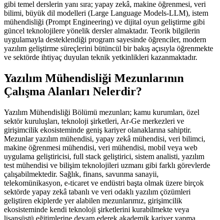
gibi temel derslerin yanı sıra; yapay zekâ, makine öğrenmesi, veri
bilimi, büyük dil modelleri (Large Language Models-LLM), istem
mühendisliği (Prompt Engineering) ve dijital oyun geliştirme gibi
güncel teknolojilere yönelik dersler almaktadır. Teorik bilgilerin
uygulamayla desteklendiği program sayesinde öğrenciler, modern
yazılım geliştirme süreçlerini bütüncül bir bakış açısıyla öğrenmekte
ve sektörde ihtiyaç duyulan teknik yetkinlikleri kazanmaktadır.
Yazılım Mühendisliği Mezunlarının
Çalışma Alanları Nelerdir?
Yazılım Mühendisliği Bölümü mezunları; kamu kurumları, özel
sektör kuruluşları, teknoloji şirketleri, Ar-Ge merkezleri ve
girişimcilik ekosisteminde geniş kariyer olanaklarına sahiptir.
Mezunlar yazılım mühendisi, yapay zekâ mühendisi, veri bilimci,
makine öğrenmesi mühendisi, veri mühendisi, mobil veya web
uygulama geliştiricisi, full stack geliştirici, sistem analisti, yazılım
test mühendisi ve bilişim teknolojileri uzmanı gibi farklı görevlerde
çalışabilmektedir. Sağlık, finans, savunma sanayii,
telekomünikasyon, e-ticaret ve endüstri başta olmak üzere birçok
sektörde yapay zekâ tabanlı ve veri odaklı yazılım çözümleri
geliştiren ekiplerde yer alabilen mezunlarımız, girişimcilik
ekosisteminde kendi teknoloji şirketlerini kurabilmekte veya
lisansüstü eğitimlerine devam ederek akademik kariyer yapma