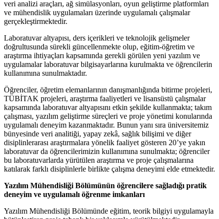
veri analizi araçları, ağ simülasyonları, oyun geliştirme platformları
ve mühendislik uygulamaları üzerinde uygulamalı çalışmalar
gerçekleştirmektedir.
Laboratuvar altyapısı, ders içerikleri ve teknolojik gelişmeler
doğrultusunda sürekli güncellenmekte olup, eğitim-öğretim ve
araştırma ihtiyaçları kapsamında gerekli görülen yeni yazılım ve
uygulamalar laboratuvar bilgisayarlarına kurulmakta ve öğrencilerin
kullanımına sunulmaktadır.
Öğrenciler, öğretim elemanlarının danışmanlığında bitirme projeleri,
TÜBİTAK projeleri, araştırma faaliyetleri ve lisansüstü çalışmalar
kapsamında laboratuvar altyapısını etkin şekilde kullanmakta; takım
çalışması, yazılım geliştirme süreçleri ve proje yönetimi konularında
uygulamalı deneyim kazanmaktadır. Bunun yanı sıra üniversitemiz
bünyesinde veri analitiği, yapay zekâ, sağlık bilişimi ve diğer
disiplinlerarası araştırmalara yönelik faaliyet gösteren 20’ye yakın
laboratuvar da öğrencilerimizin kullanımına sunulmakta; öğrenciler
bu laboratuvarlarda yürütülen araştırma ve proje çalışmalarına
katılarak farklı disiplinlerle birlikte çalışma deneyimi elde etmektedir.
Yazılım Mühendisliği Bölümünün öğrencilere sağladığı pratik
deneyim ve uygulamalı öğrenme imkanları
Yazılım Mühendisliği Bölümünde eğitim, teorik bilgiyi uygulamayla