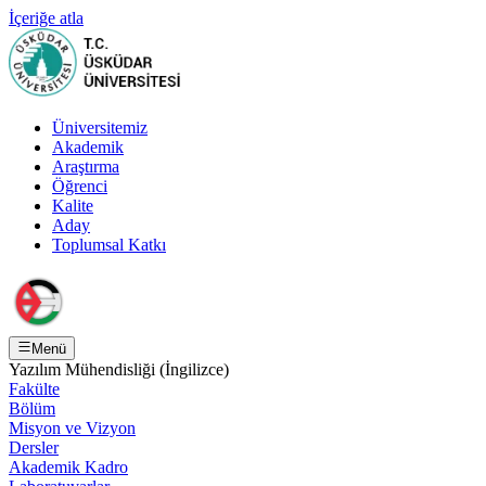
İçeriğe atla
Üniversitemiz
Akademik
Araştırma
Öğrenci
Kalite
Aday
Toplumsal Katkı
Menü
Yazılım Mühendisliği (İngilizce)
Fakülte
Bölüm
Misyon ve Vizyon
Dersler
Akademik Kadro