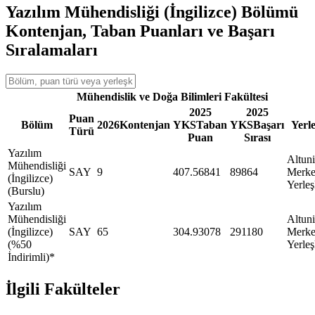
Yazılım Mühendisliği (İngilizce) Bölümü
Kontenjan, Taban Puanları ve Başarı
Sıralamaları
Mühendislik ve Doğa Bilimleri Fakültesi
2025
2025
Puan
Bölüm
2026
Kontenjan
YKS
Taban
YKS
Başarı
Yerl
Türü
Puan
Sırası
Yazılım
Altun
Mühendisliği
SAY
9
407.56841
89864
Merke
(İngilizce)
Yerleş
(Burslu)
Yazılım
Mühendisliği
Altun
(İngilizce)
SAY
65
304.93078
291180
Merke
(%50
Yerleş
İndirimli)*
İlgili Fakülteler