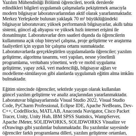
Yazılım Mühendisliği Bölümü öğrencileri, teorik derslerde
edindikleri bilgileri uygulamalı çalışmalarla pekiştirmek amacıyla
modern bilgisayar laboratuvarlarından aktif olarak yararlanmaktadır.
Merkez Yerleşkede bulunan yaklaşık 70 m² büyüklüğündeki
bilgisayar laboratuvarı; yüksek performanslı bilgisayarlar, akıllı tahta
sistemi, güncel ağ altyapısı ve yüksek hızlı internet erişimi ile
donatılmıştır. Laboratuvarlar ders saatleri dışında da öğrencilerin
kullanımına açık olup bireysel çalışma, proje geliştirme ve araştırma
faaliyetleri için uygun bir çalışma ortamı sunmaktadır.
Laboratuvarlarda gerçekleştirilen uygulamalarda öğrenciler; yazılım
geliştirme, algoritma tasarımı, veri yapıları, nesne yönelimli
programlama, veritabanı yönetimi, web ve mobil uygulama
geliştirme, yapay zekâ, veri madenciliği, bilgisayar ağları ve
modelleme-simülasyon gibi alanlarda uygulamalı eğitim alma imkânı
bulmaktadır.
Eğitim sürecinde öğrenciler, sektörde yaygın olarak kullanılan
güncel yazılım geliştirme ve analiz araçlarından yararlanmaktadır.
Laboratuvar bilgisayarlarında Visual Studio 2022, Visual Studio
Code, PyCharm Professional, Eclipse IDE, Apache NetBeans, Dev-
C++, CodeBlocks, MATLAB, Anaconda Navigator, Cisco Packet
Tracer, Unity, Unity Hub, IBM SPSS Statistics, WampServer,
Apache JMeter, SOLIDWORKS, SOLIDWORKS Visualize ve
eDrawings gibi yazılımlar bulunmaktadır. Bu yazılımlar sayesinde
öğrenciler farklı programlama dilleri, yazılım geliştirme ortamları,