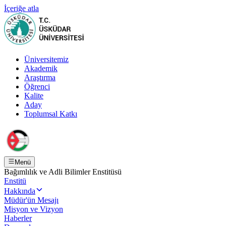
İçeriğe atla
Üniversitemiz
Akademik
Araştırma
Öğrenci
Kalite
Aday
Toplumsal Katkı
Menü
Bağımlılık ve Adli Bilimler Enstitüsü
Enstitü
Hakkında
Müdür'ün Mesajı
Misyon ve Vizyon
Haberler