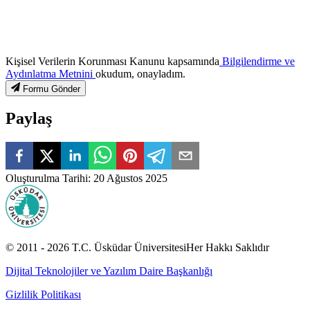
Kişisel Verilerin Korunması Kanunu kapsamında
Bilgilendirme ve
Aydınlatma Metnini
okudum, onayladım.
Formu Gönder
Paylaş
Oluşturulma Tarihi
:
20 Ağustos 2025
© 2011 -
2026
T.C.
Üsküdar Üniversitesi
Her Hakkı Saklıdır
Dijital Teknolojiler ve Yazılım Daire Başkanlığı
Gizlilik Politikası