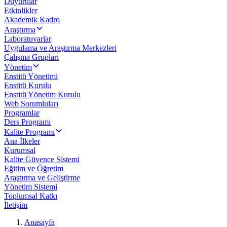
Duyurular
Etkinlikler
Akademik Kadro
Araştırma
Laboratuvarlar
Uygulama ve Araştırma Merkezleri
Çalışma Grupları
Yönetim
Enstitü Yönetimi
Enstitü Kurulu
Enstitü Yönetim Kurulu
Web Sorumluları
Programlar
Ders Programı
Kalite Programı
Ana İlkeler
Kurumsal
Kalite Güvence Sistemi
Eğitim ve Öğretim
Araştırma ve Geliştirme
Yönetim Sistemi
Toplumsal Katkı
İletişim
Anasayfa