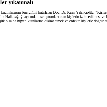
ller yıkanmalı
an kaçınılmasını önerdiğini hatırlatan Doç. Dr. Kaan Yılancıoğlu, “Kişis
ilir. Halk sağlığı açısından, semptomları olan kişilerin izole edilmesi v
şük olsa da hijyen kurallarına dikkat etmek ve enfekte kişilerle doğrud