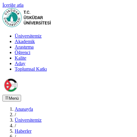
İçeriğe atla
Üniversitemiz
Akademik
Araştırma
Öğrenci
Kalite
Aday
Toplumsal Katkı
Menü
Anasayfa
/
Üniversitemiz
/
Haberler
/