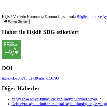
Kişisel Verilerin Korunması Kanunu kapsamında
Bilgilendirme ve A
Formu Gönder
Haber ile ilişkili SDG etiketleri
DOI
https://doi.org/10.32739/uha.id.56793
Diğer Haberler
Yapay zekâ sosyal bilimcilere yeni kariyer kapıları açıyor!
Geleceğin sağlık teknikerleri dijital sağlık teknolojileriyle yetişi