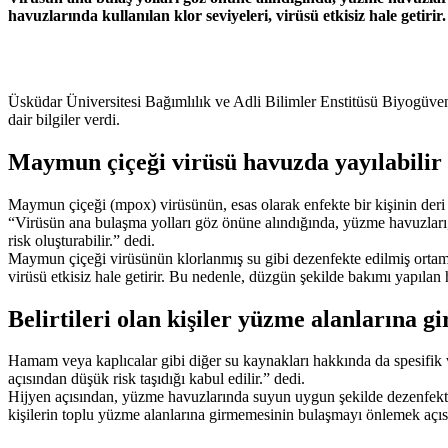
havuzlarında kullanılan klor seviyeleri, virüsü etkisiz hale getiri
Üsküdar Üniversitesi Bağımlılık ve Adli Bilimler Enstitüsü Biyogüv
dair bilgiler verdi.
Maymun çiçeği virüsü havuzda yayılabilir
Maymun çiçeği (mpox) virüsünün, esas olarak enfekte bir kişinin deri 
“Virüsün ana bulaşma yolları göz önüne alındığında, yüzme havuzları, 
risk oluşturabilir.” dedi.
Maymun çiçeği virüsünün klorlanmış su gibi dezenfekte edilmiş ortaml
virüsü etkisiz hale getirir. Bu nedenle, düzgün şekilde bakımı yapılan
Belirtileri olan kişiler yüzme alanlarına 
Hamam veya kaplıcalar gibi diğer su kaynakları hakkında da spesifik 
açısından düşük risk taşıdığı kabul edilir.” dedi.
Hijyen açısından, yüzme havuzlarında suyun uygun şekilde dezenfekte 
kişilerin toplu yüzme alanlarına girmemesinin bulaşmayı önlemek açısı