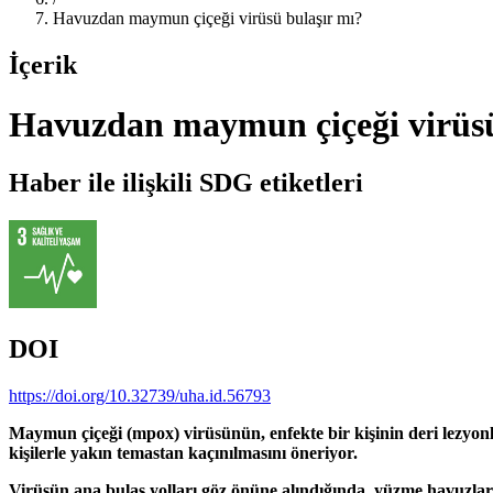
Havuzdan maymun çiçeği virüsü bulaşır mı?
İçerik
Havuzdan maymun çiçeği virüsü
Haber ile ilişkili SDG etiketleri
DOI
https://doi.org/10.32739/uha.id.56793
Maymun çiçeği (mpox) virüsünün, enfekte bir kişinin deri lezyonl
kişilerle yakın temastan kaçınılmasını öneriyor.
Virüsün ana bulaş yolları göz önüne alındığında, yüzme havuzlar