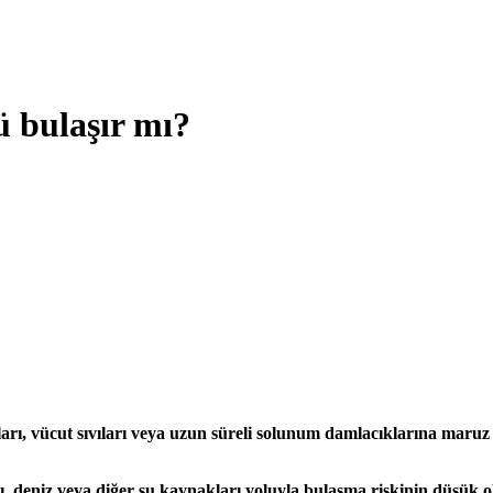
 bulaşır mı?
arı, vücut sıvıları veya uzun süreli solunum damlacıklarına maruz 
ı, deniz veya diğer su kaynakları yoluyla bulaşma riskinin düşük 