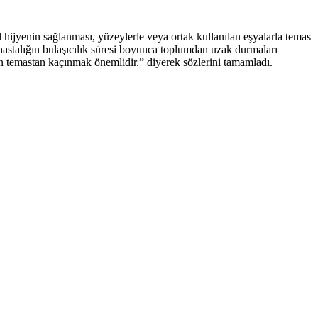
el hijyenin sağlanması, yüzeylerle veya ortak kullanılan eşyalarla temas
e hastalığın bulaşıcılık süresi boyunca toplumdan uzak durmaları
an temastan kaçınmak önemlidir.” diyerek sözlerini tamamladı.