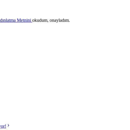
ydınlatma Metnini
okudum, onayladım.
yor!