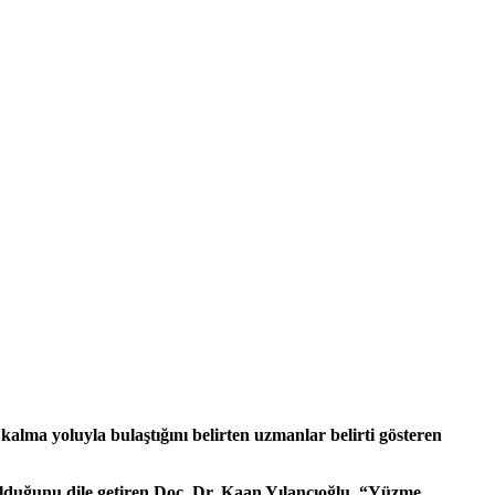
kalma yoluyla bulaştığını belirten uzmanlar belirti gösteren
olduğunu dile getiren Doç. Dr. Kaan Yılancıoğlu, “Yüzme