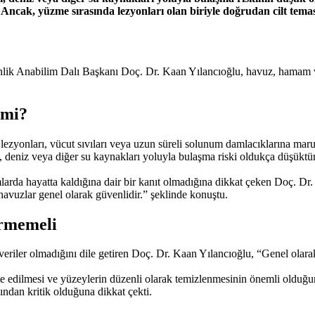
r. Ancak, yüzme sırasında lezyonları olan biriyle doğrudan cilt tema
enlik Anabilim Dalı Başkanı Doç. Dr. Kaan Yılancıoğlu, havuz, hamam v
 mi?
lezyonları, vücut sıvıları veya uzun süreli solunum damlacıklarına maru
deniz veya diğer su kaynakları yoluyla bulaşma riski oldukça düşüktür.
arda hayatta kaldığına dair bir kanıt olmadığına dikkat çeken Doç. Dr.
 havuzlar genel olarak güvenlidir.” şeklinde konuştu.
girmemeli
veriler olmadığını dile getiren Doç. Dr. Kaan Yılancıoğlu, “Genel olar
edilmesi ve yüzeylerin düzenli olarak temizlenmesinin önemli olduğunu
ndan kritik olduğuna dikkat çekti.