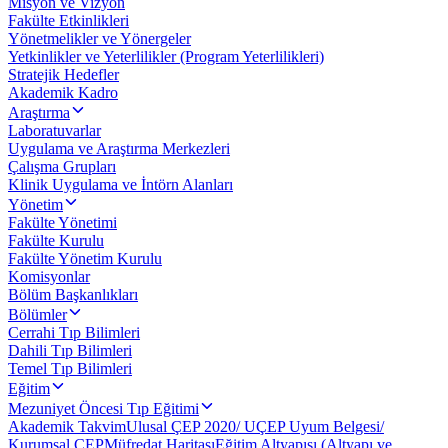
Misyon ve Vizyon
Fakülte Etkinlikleri
Yönetmelikler ve Yönergeler
Yetkinlikler ve Yeterlilikler (Program Yeterlilikleri)
Stratejik Hedefler
Akademik Kadro
Araştırma
Laboratuvarlar
Uygulama ve Araştırma Merkezleri
Çalışma Grupları
Klinik Uygulama ve İntörn Alanları
Yönetim
Fakülte Yönetimi
Fakülte Kurulu
Fakülte Yönetim Kurulu
Komisyonlar
Bölüm Başkanlıkları
Bölümler
Cerrahi Tıp Bilimleri
Dahili Tıp Bilimleri
Temel Tıp Bilimleri
Eğitim
Mezuniyet Öncesi Tıp Eğitimi
Akademik Takvim
Ulusal ÇEP 2020/ UÇEP Uyum Belgesi/
Kurumsal ÇEP
Müfredat Haritası
Eğitim Altyapısı (Altyapı ve