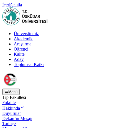
İçeriğe atla
Üniversitemiz
Akademik
Araştırma
Öğrenci
Kalite
Aday
Toplumsal Katkı
Menü
Tıp Fakültesi
Fakülte
Hakkında
Duyurular
Dekan’ın Mesajı
Tarihçe