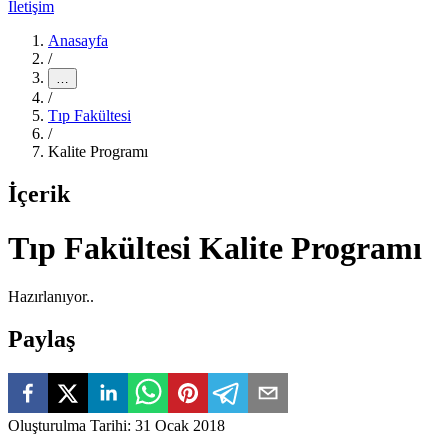
İletişim
Anasayfa
/
…
/
Tıp Fakültesi
/
Kalite Programı
İçerik
Tıp Fakültesi Kalite Programı
Hazırlanıyor..
Paylaş
Oluşturulma Tarihi
:
31 Ocak 2018