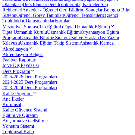
Olanaklar)
Ders Planları
Ders İçerikleri
Staj Karneleri
Staj
Rehberleri
Anketler / Öğrenci Geri Bildirim Sonuçları
Bologna Bilgi
Sistemi
Öğrenci Görev Tanımları
Öğrenci Temsilcileri
Öğrenci
Toplulukları
Danışmanlıklar
Formlar
Mezuniyet Sonrası Tıp Eğitimi (Tıpta Uzmanlık Eğitimi)
Tıpta Uzmanlık Kurulu
Uzmanlık Eğitimi
Oryantasyon Eğitim
Programı
Uzmanlık Bitirme Sınavı Usul ve Esasları
Tez Yazım
Kılavuzu
Uzmanlık Eğitim Takip Sistemi
Asistanlık Karnesi
Akreditasyon
Akreditasyon Belgesi
Faaliyet Raporları
İç ve Dış Paydaşlar
Ders Programı
2025-2026 Ders Programları
2024-2025 Ders Programları
2023-2024 Ders Programları
Kalite Programı
Ana İlkeler
Kurumsal
Kalite Güvence Sistemi
Eğitim ve Öğretim
Araştırma ve Geliştirme
Yönetim Sistemi
Toplumsal Katkı