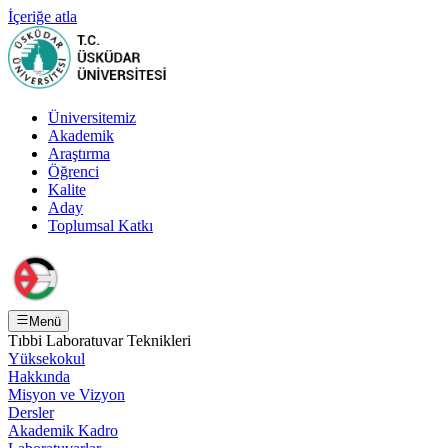
İçeriğe atla
Üniversitemiz
Akademik
Araştırma
Öğrenci
Kalite
Aday
Toplumsal Katkı
Menü
Tıbbi Laboratuvar Teknikleri
Yüksekokul
Hakkında
Misyon ve Vizyon
Dersler
Akademik Kadro