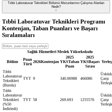
Tıbbi Laboratuvar Teknikleri Bölümü Mezunlarının Çalışma Alanları
Nedir?
Tıbbi Laboratuvar Teknikleri Programı
Kontenjan, Taban Puanları ve Başarı
Sıralamaları
Sağlık Hizmetleri Meslek Yüksekokulu
2025
2025
Puan
Bölüm
2026
Kontenjan
YKS
Taban
YKS
Başarı
Yerle
Türü
Puan
Sırası
Tıbbi
Üsküd
Laboratuvar
TYT
9
340.06988
466086
Çarşı
Teknikleri
Yerleşk
(Burslu)
Tıbbi
Laboratuvar
Üsküd
Teknikleri
TYT
58
269.693
1255576
Çarşı
(%50
Yerleşk
İndirimli)