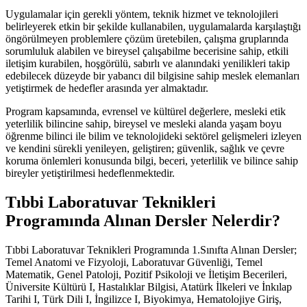
Uygulamalar için gerekli yöntem, teknik hizmet ve teknolojileri
belirleyerek etkin bir şekilde kullanabilen, uygulamalarda karşılaştığı
öngörülmeyen problemlere çözüm üretebilen, çalışma gruplarında
sorumluluk alabilen ve bireysel çalışabilme becerisine sahip, etkili
iletişim kurabilen, hoşgörülü, sabırlı ve alanındaki yenilikleri takip
edebilecek düzeyde bir yabancı dil bilgisine sahip meslek elemanları
yetiştirmek de hedefler arasında yer almaktadır.
Program kapsamında, evrensel ve kültürel değerlere, mesleki etik
yeterlilik bilincine sahip, bireysel ve mesleki alanda yaşam boyu
öğrenme bilinci ile bilim ve teknolojideki sektörel gelişmeleri izleyen
ve kendini sürekli yenileyen, geliştiren; güvenlik, sağlık ve çevre
koruma önlemleri konusunda bilgi, beceri, yeterlilik ve bilince sahip
bireyler yetiştirilmesi hedeflenmektedir.
Tıbbi Laboratuvar Teknikleri
Programında Alınan Dersler Nelerdir?
Tıbbi Laboratuvar Teknikleri Programında 1.Sınıfta Alınan Dersler;
Temel Anatomi ve Fizyoloji, Laboratuvar Güvenliği, Temel
Matematik, Genel Patoloji, Pozitif Psikoloji ve İletişim Becerileri,
Üniversite Kültürü I, Hastalıklar Bilgisi, Atatürk İlkeleri ve İnkılap
Tarihi I, Türk Dili I, İngilizce I, Biyokimya, Hematolojiye Giriş,