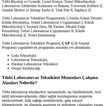
Tıbbi Biyoloji ve Genetik, Genel Kimya, Temel Mikrobiyoloji,
Laboratuvar Aletlerinin Kullanımı ve Bakımı, Üniversite Kültürü II,
Atatürk İlkeleri ve İnkılap Tarihi II, Türk Dili II, İngilizce II.
Tıbbi Laboratuvar Teknikleri Programında 2.Sınıfta Alınan Dersler;
Klinik Biyokimya, Temel Laboratuvar Uygulamaları I, Klinik
Mikrobiyoloji I, Seçmeli Ders, İlk Yardım, Meslek Etiği,
Parazitoloji, Temel Laboratuvar Uygulamaları II, Klinik
Mikrobiyoloji II, Temel İmmünoloji.
Tıbbi Laboratuvar Teknikleri Programı,
ÇAP
(Çift Anadal
Programı) yapılabilecek programlar arasında yer almaktadır.
Gıda Teknolojisi
Laboratuvar Teknolojisi,
Patoloji Laboratuvar Teknikleri
Otopsi Yardımcılığı
Tıbbi Laboratuvar Teknikleri Mezunları Çalışma
Alanları Nelerdir?
Tıbbi laboratuvar teknikerleri; hastanelerde, tıp fakültelerinde, özel
tahlil laboratuvarlarında, diğer sağlık kuruluşlarının araştırma
merkezlerinde, halk sağlığı enstitülerinde, gıda sanayii
işletmelerinde, tıp alanında araştırma ve geliştirme çalışmaları yapan