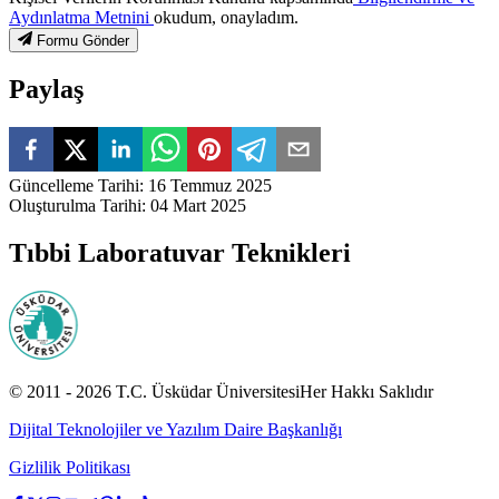
Aydınlatma Metnini
okudum, onayladım.
Formu Gönder
Paylaş
Güncelleme Tarihi
:
16 Temmuz 2025
Oluşturulma Tarihi
:
04 Mart 2025
Tıbbi Laboratuvar Teknikleri
© 2011 -
2026
T.C.
Üsküdar Üniversitesi
Her Hakkı Saklıdır
Dijital Teknolojiler ve Yazılım Daire Başkanlığı
Gizlilik Politikası