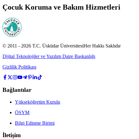
Çocuk Koruma ve Bakım Hizmetleri
© 2011 -
2026
T.C.
Üsküdar Üniversitesi
Her Hakkı Saklıdır
Dijital Teknolojiler ve Yazılım Daire Başkanlığı
Gizlilik Politikası
Bağlantılar
Yükseköğretim Kurulu
ÖSYM
Bilgi Edinme Birimi
İletişim