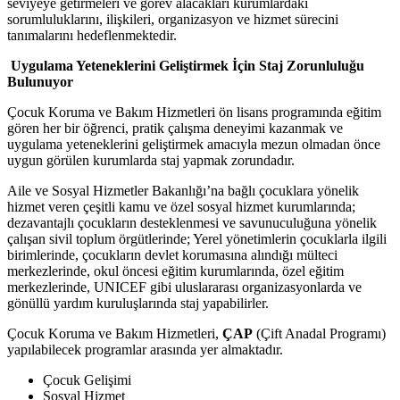
seviyeye getirmeleri ve görev alacakları kurumlardaki
sorumluluklarını, ilişkileri, organizasyon ve hizmet sürecini
tanımalarını hedeflenmektedir.
Uygulama Yeteneklerini Geliştirmek İçin Staj Zorunluluğu
Bulunuyor
Çocuk Koruma ve Bakım Hizmetleri ön lisans programında eğitim
gören her bir öğrenci, pratik çalışma deneyimi kazanmak ve
uygulama yeteneklerini geliştirmek amacıyla mezun olmadan önce
uygun görülen kurumlarda staj yapmak zorundadır.
Aile ve Sosyal Hizmetler Bakanlığı’na bağlı çocuklara yönelik
hizmet veren çeşitli kamu ve özel sosyal hizmet kurumlarında;
dezavantajlı çocukların desteklenmesi ve savunuculuğuna yönelik
çalışan sivil toplum örgütlerinde; Yerel yönetimlerin çocuklarla ilgili
birimlerinde, çocukların devlet korumasına alındığı mülteci
merkezlerinde, okul öncesi eğitim kurumlarında, özel eğitim
merkezlerinde, UNICEF gibi uluslararası organizasyonlarda ve
gönüllü yardım kuruluşlarında staj yapabilirler.
Çocuk Koruma ve Bakım Hizmetleri,
ÇAP
(Çift Anadal Programı)
yapılabilecek programlar arasında yer almaktadır.
Çocuk Gelişimi
Sosyal Hizmet