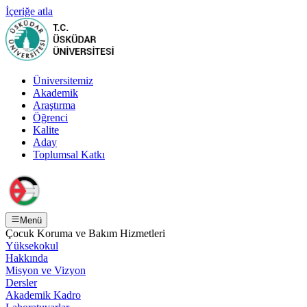
İçeriğe atla
Üniversitemiz
Akademik
Araştırma
Öğrenci
Kalite
Aday
Toplumsal Katkı
Menü
Çocuk Koruma ve Bakım Hizmetleri
Yüksekokul
Hakkında
Misyon ve Vizyon
Dersler
Akademik Kadro