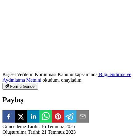
Kişisel Verilerin Korunması Kanunu kapsamında
Bilgilendirme ve
Aydınlatma Metnini
okudum, onayladım.
Formu Gönder
Paylaş
Güncelleme Tarihi
:
16 Temmuz 2025
Oluşturulma Tarihi
:
21 Temmuz 2023