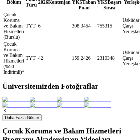
Bölüm
2026
Kontenjan
YKS
Taban
YKS
Başarı
Yerleşk
Türü
Puan
Sırası
Çocuk
Koruma
Üsküdar
ve Bakım
TYT
6
308.3454
755315
Çarşı
Hizmetleri
Yerleşke
(Burslu)
Çocuk
Koruma
Üsküdar
ve Bakım
TYT
42
159.2426
2310348
Çarşı
Hizmetleri
Yerleşke
(%50
İndirimli)*
Üniversitemizden Fotoğraflar
Daha Fazla Göster
Çocuk Koruma ve Bakım Hizmetleri
Programı Akademisyen Videoları