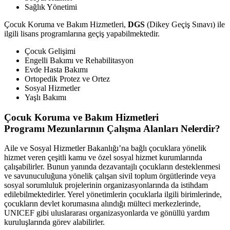
Sağlık Yönetimi
Çocuk Koruma ve Bakım Hizmetleri,
DGS
(Dikey Geçiş Sınavı) ile
ilgili lisans programlarına geçiş yapabilmektedir.
Çocuk Gelişimi
Engelli Bakımı ve Rehabilitasyon
Evde Hasta Bakımı
Ortopedik Protez ve Ortez
Sosyal Hizmetler
Yaşlı Bakımı
Çocuk Koruma ve Bakım Hizmetleri
Programı
Mezunlarının Çalışma Alanları Nelerdir?
Aile ve Sosyal Hizmetler Bakanlığı’na bağlı çocuklara yönelik
hizmet veren çeşitli kamu ve özel sosyal hizmet kurumlarında
çalışabilirler. Bunun yanında dezavantajlı çocukların desteklenmesi
ve savunuculuğuna yönelik çalışan sivil toplum örgütlerinde veya
sosyal sorumluluk projelerinin organizasyonlarında da istihdam
edilebilmektedirler. Yerel yönetimlerin çocuklarla ilgili birimlerinde,
çocukların devlet korumasına alındığı mülteci merkezlerinde,
UNICEF gibi uluslararası organizasyonlarda ve gönüllü yardım
kuruluşlarında görev alabilirler.