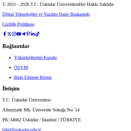
© 2011 -
2026
T.C.
Üsküdar Üniversitesi
Her Hakkı Saklıdır
Dijital Teknolojiler ve Yazılım Daire Başkanlığı
Gizlilik Politikası
Bağlantılar
Yükseköğretim Kurulu
ÖSYM
Bilgi Edinme Birimi
İletişim
T.C. Üsküdar Üniversitesi
Altunizade Mh. Üniversite Sokağı No: 14
PK:34662 Üsküdar / İstanbul / TÜRKİYE
bilgi@uskudar.edu.tr