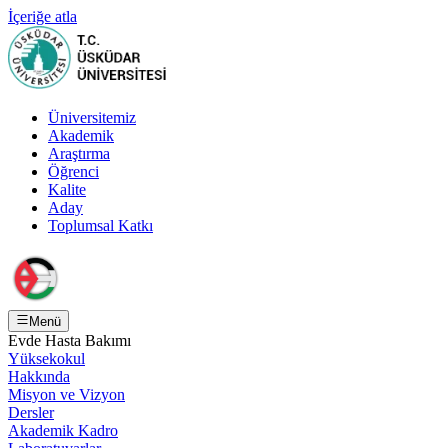
İçeriğe atla
Üniversitemiz
Akademik
Araştırma
Öğrenci
Kalite
Aday
Toplumsal Katkı
Menü
Evde Hasta Bakımı
Yüksekokul
Hakkında
Misyon ve Vizyon
Dersler
Akademik Kadro