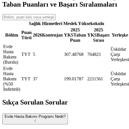
Taban Puanları ve Başarı Sıralamaları
Sağlık Hizmetleri Meslek Yüksekokulu
2025
2025
Puan
Bölüm
2026
Kontenjan
YKS
Taban
YKS
Başarı
Yerleşke
Türü
Puan
Sırası
Evde
Üsküdar
Hasta
TYT
5
307.48768
764821
Çarşı
Bakımı
Yerleşkesi
(Burslu)
Evde
Hasta
Üsküdar
Bakımı
TYT
37
199.01787
2211561
Çarşı
(%50
Yerleşkesi
İndirimli)
Sıkça Sorulan Sorular
Evde Hasta Bakımı Programı Nedir?