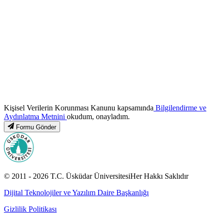
Kişisel Verilerin Korunması Kanunu kapsamında
Bilgilendirme ve
Aydınlatma Metnini
okudum, onayladım.
Formu Gönder
© 2011 -
2026
T.C.
Üsküdar Üniversitesi
Her Hakkı Saklıdır
Dijital Teknolojiler ve Yazılım Daire Başkanlığı
Gizlilik Politikası