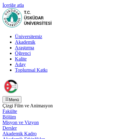
İçeriğe atla
Üniversitemiz
Akademik
Araştırma
Öğrenci
Kalite
Aday
Toplumsal Katkı
Menü
Çizgi Film ve Animasyon
Fakülte
Bölüm
Misyon ve Vizyon
Dersler
Akademik Kadro