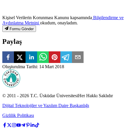
Kişisel Verilerin Korunması Kanunu kapsamında
Bilgilendirme ve
Aydınlatma Metnini
okudum, onayladım.
Formu Gönder
Paylaş
Oluşturulma Tarihi
:
14 Mart 2018
© 2011 -
2026
T.C.
Üsküdar Üniversitesi
Her Hakkı Saklıdır
Dijital Teknolojiler ve Yazılım Daire Başkanlığı
Gizlilik Politikası