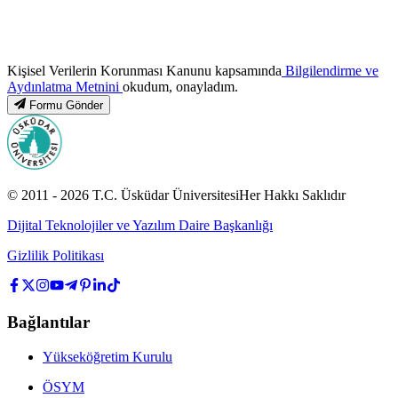
Kişisel Verilerin Korunması Kanunu kapsamında
Bilgilendirme ve
Aydınlatma Metnini
okudum, onayladım.
Formu Gönder
© 2011 -
2026
T.C.
Üsküdar Üniversitesi
Her Hakkı Saklıdır
Dijital Teknolojiler ve Yazılım Daire Başkanlığı
Gizlilik Politikası
Bağlantılar
Yükseköğretim Kurulu
ÖSYM