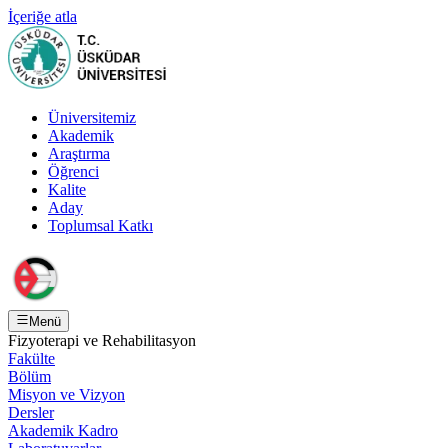
İçeriğe atla
Üniversitemiz
Akademik
Araştırma
Öğrenci
Kalite
Aday
Toplumsal Katkı
Menü
Fizyoterapi ve Rehabilitasyon
Fakülte
Bölüm
Misyon ve Vizyon
Dersler
Akademik Kadro