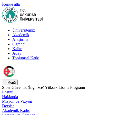
İçeriğe atla
Üniversitemiz
Akademik
Araştırma
Öğrenci
Kalite
Aday
Toplumsal Katkı
Menü
Siber Güvenlik (İngilizce) Yüksek Lisans Programı
Enstitü
Hakkında
Misyon ve Vizyon
Dersler
Akademik Kadro