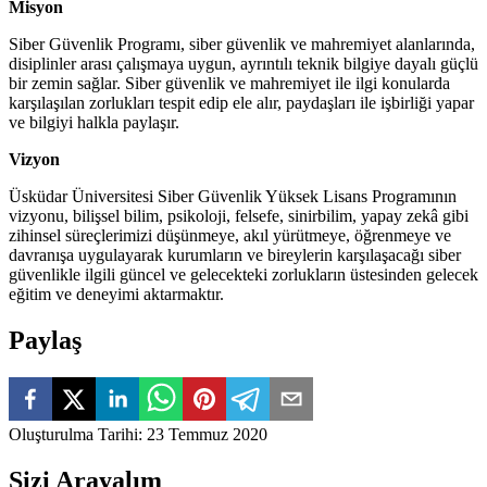
Misyon
Siber Güvenlik Programı, siber güvenlik ve mahremiyet alanlarında,
disiplinler arası çalışmaya uygun, ayrıntılı teknik bilgiye dayalı güçlü
bir zemin sağlar. Siber güvenlik ve mahremiyet ile ilgi konularda
karşılaşılan zorlukları tespit edip ele alır, paydaşları ile işbirliği yapar
ve bilgiyi halkla paylaşır.
Vizyon
Üsküdar Üniversitesi Siber Güvenlik Yüksek Lisans Programının
vizyonu, bilişsel bilim, psikoloji, felsefe, sinirbilim, yapay zekâ gibi
zihinsel süreçlerimizi düşünmeye, akıl yürütmeye, öğrenmeye ve
davranışa uygulayarak kurumların ve bireylerin karşılaşacağı siber
güvenlikle ilgili güncel ve gelecekteki zorlukların üstesinden gelecek
eğitim ve deneyimi aktarmaktır.
Paylaş
Oluşturulma Tarihi
:
23 Temmuz 2020
Sizi Arayalım