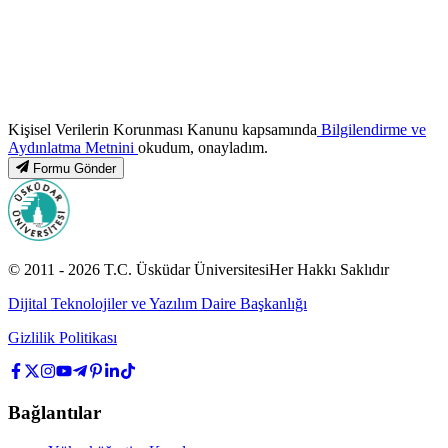
Kişisel Verilerin Korunması Kanunu kapsamında
Bilgilendirme ve
Aydınlatma Metnini
okudum, onayladım.
Formu Gönder
© 2011 -
2026
T.C.
Üsküdar Üniversitesi
Her Hakkı Saklıdır
Dijital Teknolojiler ve Yazılım Daire Başkanlığı
Gizlilik Politikası
Bağlantılar