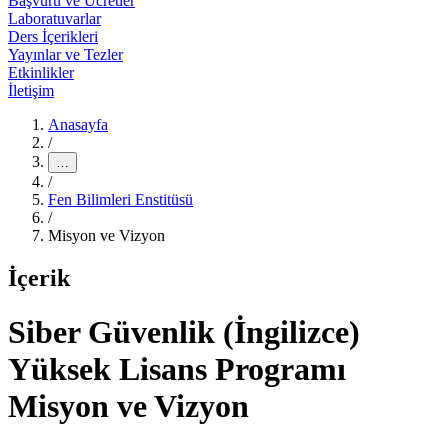
Başvuru ve Ücretler
Laboratuvarlar
Ders İçerikleri
Yayınlar ve Tezler
Etkinlikler
İletişim
Anasayfa
/
…
/
Fen Bilimleri Enstitüsü
/
Misyon ve Vizyon
İçerik
Siber Güvenlik (İngilizce)
Yüksek Lisans Programı
Misyon ve Vizyon