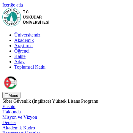
İçeriğe atla
Üniversitemiz
Akademik
Araştırma
Öğrenci
Kalite
Aday
Toplumsal Katkı
Menü
Siber Güvenlik (İngilizce) Yüksek Lisans Programı
Enstitü
Hakkında
Misyon ve Vizyon
Dersler
Akademik Kadro