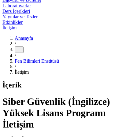
Başvuru ve Ücretler
Laboratuvarlar
Ders İçerikleri
Yayınlar ve Tezler
Etkinlikler
İletişim
Anasayfa
/
…
/
Fen Bilimleri Enstitüsü
/
İletişim
İçerik
Siber Güvenlik (İngilizce)
Yüksek Lisans Programı
İletişim