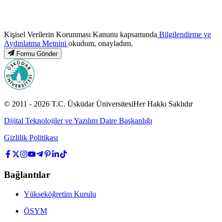
Kişisel Verilerin Korunması Kanunu kapsamında
Bilgilendirme ve
Aydınlatma Metnini
okudum, onayladım.
Formu Gönder
© 2011 -
2026
T.C.
Üsküdar Üniversitesi
Her Hakkı Saklıdır
Dijital Teknolojiler ve Yazılım Daire Başkanlığı
Gizlilik Politikası
Bağlantılar
Yükseköğretim Kurulu
ÖSYM