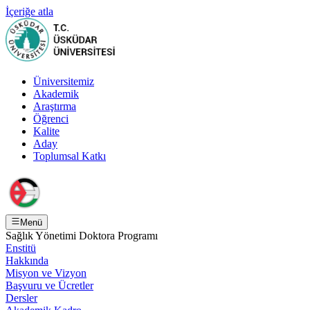
İçeriğe atla
Üniversitemiz
Akademik
Araştırma
Öğrenci
Kalite
Aday
Toplumsal Katkı
Menü
Sağlık Yönetimi Doktora Programı
Enstitü
Hakkında
Misyon ve Vizyon
Başvuru ve Ücretler
Dersler