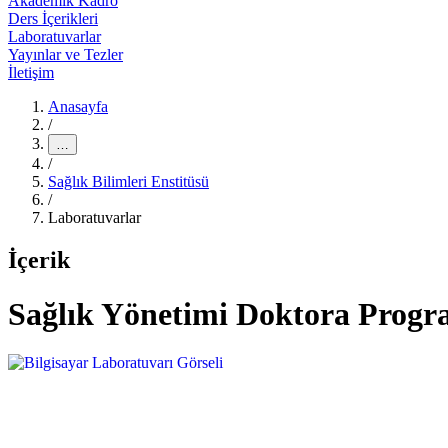
Akademik Kadro
Ders İçerikleri
Laboratuvarlar
Yayınlar ve Tezler
İletişim
Anasayfa
/
…
/
Sağlık Bilimleri Enstitüsü
/
Laboratuvarlar
İçerik
Sağlık Yönetimi Doktora Progr