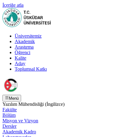
İçeriğe atla
Üniversitemiz
Akademik
Araştırma
Öğrenci
Kalite
Aday
Toplumsal Katkı
Menü
Yazılım Mühendisliği (İngilizce)
Fakülte
Bölüm
Misyon ve Vizyon
Dersler
Akademik Kadro