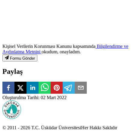
Kişisel Verilerin Korunması Kanunu kapsamında
Bilgilendirme ve
Aydınlatma Metnini
okudum, onayladım.
Formu Gönder
Paylaş
Oluşturulma Tarihi
:
02 Mart 2022
© 2011 -
2026
T.C.
Üsküdar Üniversitesi
Her Hakkı Saklıdır