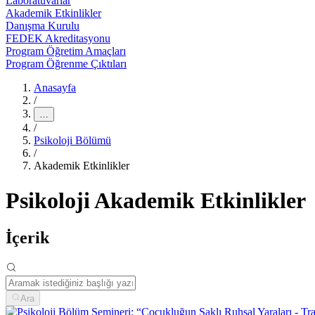
Laboratuvarlar
Akademik Etkinlikler
Danışma Kurulu
FEDEK Akreditasyonu
Program Öğretim Amaçları
Program Öğrenme Çıktıları
Anasayfa
/
…
/
Psikoloji Bölümü
/
Akademik Etkinlikler
Psikoloji Akademik Etkinlikler
İçerik
Ara