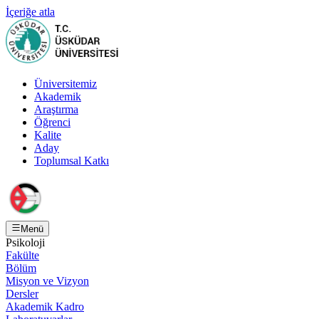
İçeriğe atla
Üniversitemiz
Akademik
Araştırma
Öğrenci
Kalite
Aday
Toplumsal Katkı
Menü
Psikoloji
Fakülte
Bölüm
Misyon ve Vizyon
Dersler
Akademik Kadro