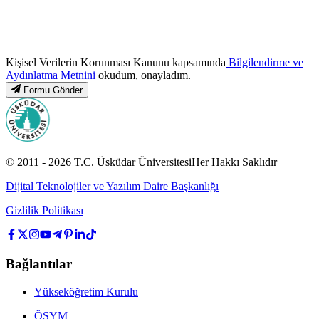
Kişisel Verilerin Korunması Kanunu kapsamında
Bilgilendirme ve
Aydınlatma Metnini
okudum, onayladım.
Formu Gönder
© 2011 -
2026
T.C.
Üsküdar Üniversitesi
Her Hakkı Saklıdır
Dijital Teknolojiler ve Yazılım Daire Başkanlığı
Gizlilik Politikası
Bağlantılar
Yükseköğretim Kurulu
ÖSYM