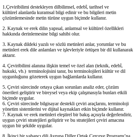
1.Çeviribilimi destekleyen dilbilimsel, edebî, tarihsel ve
kültürel alanlarda kuramsal bilgi edinir ve bu bilgileri metin
çözümlemesinde metin türüne uygun biçimde kullanır.
2. Kaynak ve erek dilin yapısal, anlamsal ve kültürel özellikleri
hakkında derinlemesine bilgi sahibi olur.
3. Kaynak dildeki yazılı ve sözlü metinleri anlar, yorumlar ve bu
metinleri erek dile anlamları ve işlevleriyle örtüşen bir dil kullanarak
aktarır.
4. Çeviribilimi alanına ilişkin temel ve özel alan (teknik, edebî,
hukuki, vb.) terminolojisini tanır, bu terminolojileri kültür ve dil
uygunluğunu gözeterek uygun bağlamlarda kullanır.
5. Çeviri sürecinde ortaya çıkan sorunları analiz eder, çözüm
önerileri geliştirir ve bireysel veya ekip çalışmasıyla bunları etkili
biçimde uygular.
6. Çeviri sürecinde bilgisayar destekli çeviri araçlarını, terminoloji
yönetim sistemlerini ve dijital kaynakları etkin biçimde kullanır.
7. Kaynak ve erek metinleri eleştirel bir bakış açısıyla değerlendirir,
uygun çeviri stratejileri geliştirir ve bu stratejileri çeviri amacına
uygun bir şekilde uygular.
8. İkinci bir yabancı dili Avrupa Diller Ortak Çerçeve Programı’na