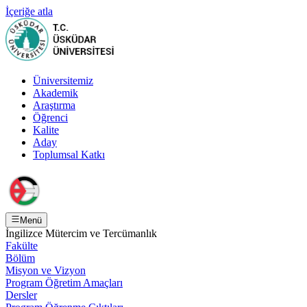
İçeriğe atla
Üniversitemiz
Akademik
Araştırma
Öğrenci
Kalite
Aday
Toplumsal Katkı
Menü
İngilizce Mütercim ve Tercümanlık
Fakülte
Bölüm
Misyon ve Vizyon
Program Öğretim Amaçları
Dersler