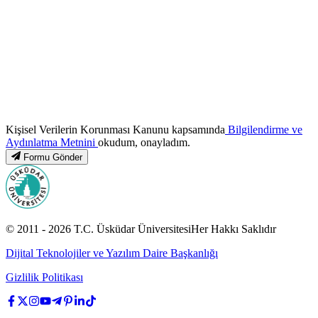
Kişisel Verilerin Korunması Kanunu kapsamında
Bilgilendirme ve
Aydınlatma Metnini
okudum, onayladım.
Formu Gönder
© 2011 -
2026
T.C.
Üsküdar Üniversitesi
Her Hakkı Saklıdır
Dijital Teknolojiler ve Yazılım Daire Başkanlığı
Gizlilik Politikası