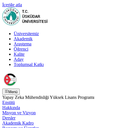
İçeriğe atla
Üniversitemiz
Akademik
Araştırma
Öğrenci
Kalite
Aday
Toplumsal Katkı
Menü
Yapay Zeka Mühendisliği Yüksek Lisans Programı
Enstitü
Hakkında
Misyon ve Vizyon
Dersler
Akademik Kadro