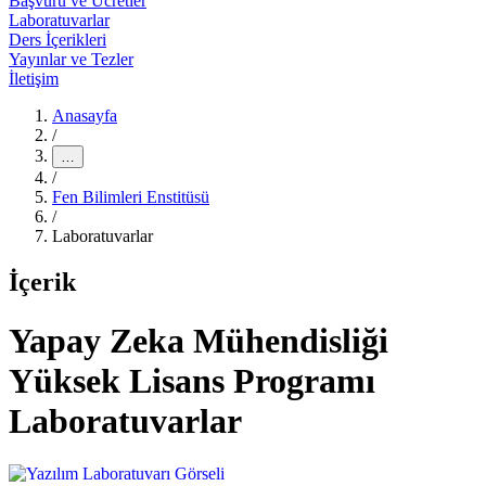
Başvuru ve Ücretler
Laboratuvarlar
Ders İçerikleri
Yayınlar ve Tezler
İletişim
Anasayfa
/
…
/
Fen Bilimleri Enstitüsü
/
Laboratuvarlar
İçerik
Yapay Zeka Mühendisliği
Yüksek Lisans Programı
Laboratuvarlar