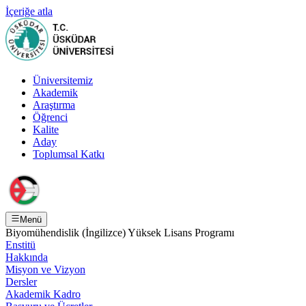
İçeriğe atla
Üniversitemiz
Akademik
Araştırma
Öğrenci
Kalite
Aday
Toplumsal Katkı
Menü
Biyomühendislik (İngilizce) Yüksek Lisans Programı
Enstitü
Hakkında
Misyon ve Vizyon
Dersler
Akademik Kadro