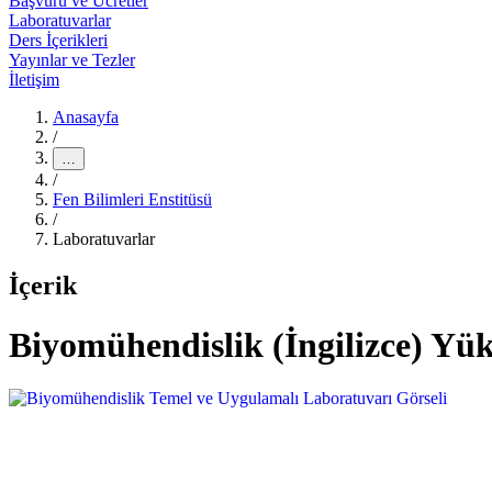
Başvuru ve Ücretler
Laboratuvarlar
Ders İçerikleri
Yayınlar ve Tezler
İletişim
Anasayfa
/
…
/
Fen Bilimleri Enstitüsü
/
Laboratuvarlar
İçerik
Biyomühendislik (İngilizce) Yü