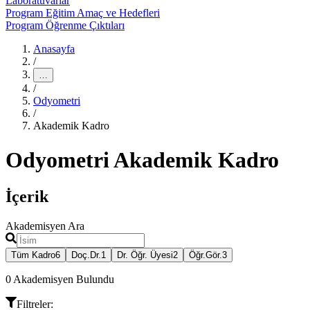
Laboratuvarlar
Program Eğitim Amaç ve Hedefleri
Program Öğrenme Çıktıları
Anasayfa
/
…
/
Odyometri
/
Akademik Kadro
Odyometri Akademik Kadro
İçerik
Akademisyen Ara
Tüm Kadro
6
Doç.Dr.
1
Dr. Öğr. Üyesi
2
Öğr.Gör.
3
0
Akademisyen Bulundu
Filtreler
: