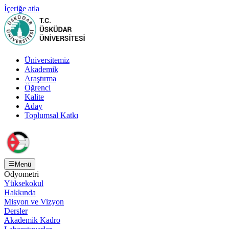
İçeriğe atla
Üniversitemiz
Akademik
Araştırma
Öğrenci
Kalite
Aday
Toplumsal Katkı
Menü
Odyometri
Yüksekokul
Hakkında
Misyon ve Vizyon
Dersler
Akademik Kadro