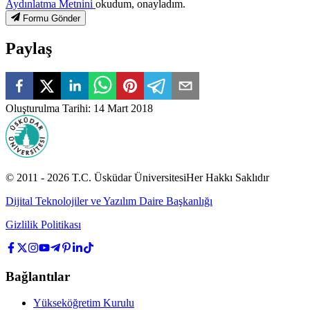
Aydınlatma Metnini
okudum, onayladım.
Formu Gönder
Paylaş
Oluşturulma Tarihi
:
14 Mart 2018
© 2011 -
2026
T.C.
Üsküdar Üniversitesi
Her Hakkı Saklıdır
Dijital Teknolojiler ve Yazılım Daire Başkanlığı
Gizlilik Politikası
Bağlantılar
Yükseköğretim Kurulu