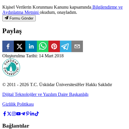
Kişisel Verilerin Korunması Kanunu kapsamında
Bilgilendirme ve
Aydınlatma Metnini
okudum, onayladım.
Formu Gönder
Paylaş
Oluşturulma Tarihi
:
14 Mart 2018
© 2011 -
2026
T.C.
Üsküdar Üniversitesi
Her Hakkı Saklıdır
Dijital Teknolojiler ve Yazılım Daire Başkanlığı
Gizlilik Politikası
Bağlantılar