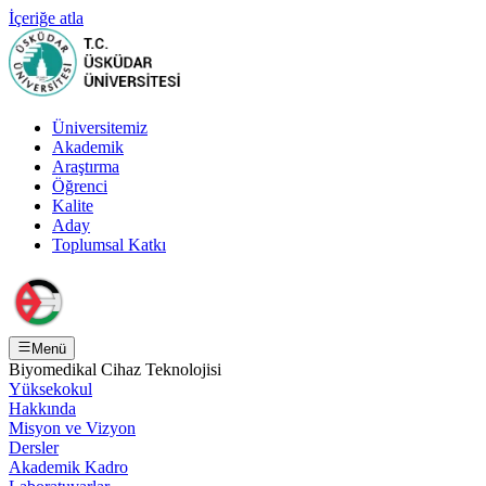
İçeriğe atla
Üniversitemiz
Akademik
Araştırma
Öğrenci
Kalite
Aday
Toplumsal Katkı
Menü
Biyomedikal Cihaz Teknolojisi
Yüksekokul
Hakkında
Misyon ve Vizyon
Dersler
Akademik Kadro