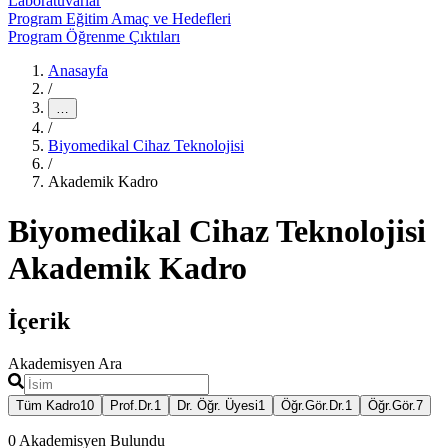
Laboratuvarlar
Program Eğitim Amaç ve Hedefleri
Program Öğrenme Çıktıları
Anasayfa
/
…
/
Biyomedikal Cihaz Teknolojisi
/
Akademik Kadro
Biyomedikal Cihaz Teknolojisi
Akademik Kadro
İçerik
Akademisyen Ara
Tüm Kadro
10
Prof.Dr.
1
Dr. Öğr. Üyesi
1
Öğr.Gör.Dr.
1
Öğr.Gör.
7
0
Akademisyen Bulundu