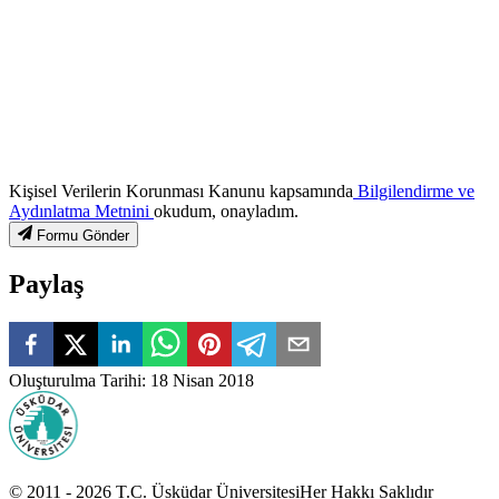
Kişisel Verilerin Korunması Kanunu kapsamında
Bilgilendirme ve
Aydınlatma Metnini
okudum, onayladım.
Formu Gönder
Paylaş
Oluşturulma Tarihi
:
18 Nisan 2018
© 2011 -
2026
T.C.
Üsküdar Üniversitesi
Her Hakkı Saklıdır