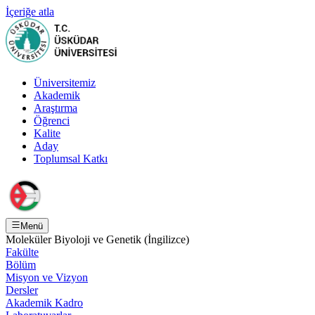
İçeriğe atla
Üniversitemiz
Akademik
Araştırma
Öğrenci
Kalite
Aday
Toplumsal Katkı
Menü
Moleküler Biyoloji ve Genetik (İngilizce)
Fakülte
Bölüm
Misyon ve Vizyon
Dersler
Akademik Kadro