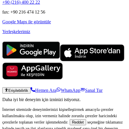
+90 (216) 400 22 22
fax: +90 216 474 12 56
Google Maps ile görüntüle
Yerleşkelerimiz
Hemen Ara
WhatsApp
Sanal Tur
Erişilebilirlik
Daha iyi bir deneyim için izninizi istiyoruz.
İnternet sitemizde deneyimlerinizi kişiselleştirmek amacıyla çerezler
kullanılmakta olup, izin vermeniz halinde zorunlu çerezler haricindeki
çerezlerle toplanan veriler işlenmektedir.
seçeneğine tıklamanız
Reddet
halinde tercih ve ilgi alanlarına yönelik maalesef sana özel bir deneyim