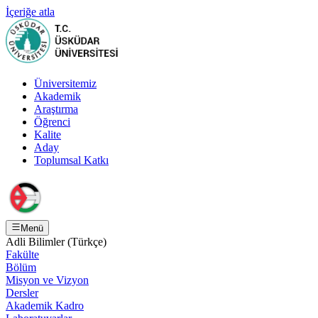
İçeriğe atla
Üniversitemiz
Akademik
Araştırma
Öğrenci
Kalite
Aday
Toplumsal Katkı
Menü
Adli Bilimler (Türkçe)
Fakülte
Bölüm
Misyon ve Vizyon
Dersler
Akademik Kadro