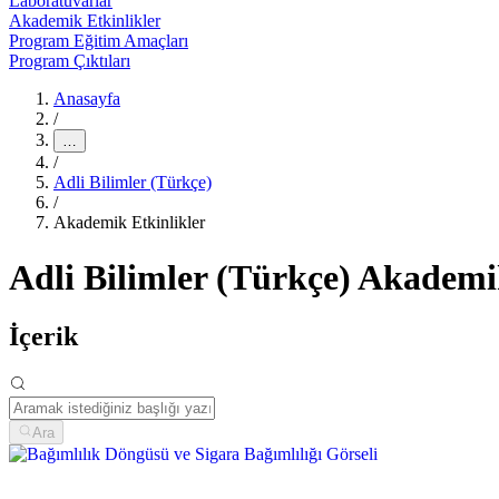
Laboratuvarlar
Akademik Etkinlikler
Program Eğitim Amaçları
Program Çıktıları
Anasayfa
/
…
/
Adli Bilimler (Türkçe)
/
Akademik Etkinlikler
Adli Bilimler (Türkçe) Akademi
İçerik
Ara